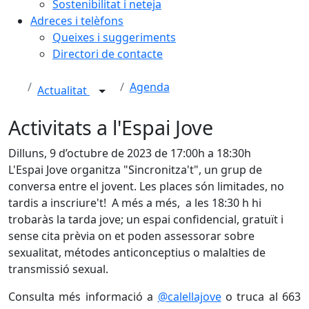
Sostenibilitat i neteja
Adreces i telèfons
Queixes i suggeriments
Directori de contacte
Agenda
Actualitat
Activitats a l'Espai Jove
Dilluns, 9 d’octubre de 2023 de 17:00h a 18:30h
L'Espai Jove organitza "Sincronitza't", un grup de
conversa entre el jovent. Les places són limitades, no
tardis a inscriure't! A més a més, a les 18:30 h hi
trobaràs la tarda jove; un espai confidencial, gratuït i
sense cita prèvia on et poden assessorar sobre
sexualitat, métodes anticonceptius o malalties de
transmissió sexual.
Consulta més informació a
@calellajove
o truca al 663