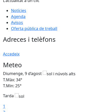
L'actualitat a un clic
Notícies
Agenda
Avisos
Oferta pública de treball
Adreces i telèfons
Accedeix
Meteo
Diumenge, 9 d’agost
D
T.Màx: 34°
T
T.Min: 25°
T
Tarda
T
1