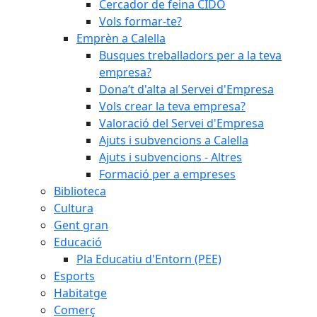
Cercador de feina CIDO
Vols formar-te?
Emprèn a Calella
Busques treballadors per a la teva
empresa?
Dona’t d'alta al Servei d'Empresa
Vols crear la teva empresa?
Valoració del Servei d'Empresa
Ajuts i subvencions a Calella
Ajuts i subvencions - Altres
Formació per a empreses
Biblioteca
Cultura
Gent gran
Educació
Pla Educatiu d'Entorn (PEE)
Esports
Habitatge
Comerç