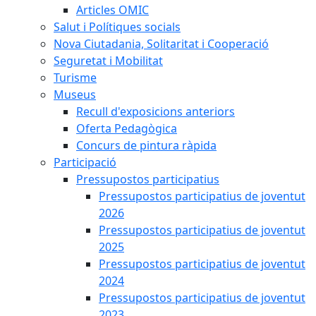
Articles OMIC
Salut i Polítiques socials
Nova Ciutadania, Solitaritat i Cooperació
Seguretat i Mobilitat
Turisme
Museus
Recull d'exposicions anteriors
Oferta Pedagògica
Concurs de pintura ràpida
Participació
Pressupostos participatius
Pressupostos participatius de joventut
2026
Pressupostos participatius de joventut
2025
Pressupostos participatius de joventut
2024
Pressupostos participatius de joventut
2023