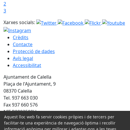
2
3
Xarxes socials:
Crèdits
Contacte
Protecció de dades
Avís legal
Accessibilitat
Ajuntament de Calella
Plaça de l'Ajuntament, 9
08370 Calella
Tel. 937 663 030
Fax 937 660 576
NIF P0803500H
Aquest lloc web fa servir cookies pròpies i de tercers per
Amb la col·laboració de:
facilitar-te una experiència de navegació òptima i recollir
informació anònima per millorar i adaptar-nos a les teves