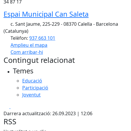
34 87 17
Espai Municipal Can Saleta
c. Sant Jaume, 225-229 - 08370 Calella - Barcelona
(Catalunya)
Telèfon:
937 663 101
Amplieu el mapa
Com arribar-hi
Leaflet
| ©
OpenStreetMap
contributors
Contingut relacionat
+
Temes
−
Educació
Participació
Joventut
Facebook
X
Darrera actualització: 26.09.2023 | 12:06
RSS