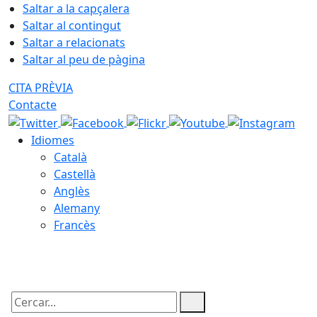
Saltar a la capçalera
Saltar al contingut
Saltar a relacionats
Saltar al peu de pàgina
CITA PRÈVIA
Contacte
Idiomes
Català
Castellà
Anglès
Alemany
Francès
08.08.2026 | 17:51
Cercar: