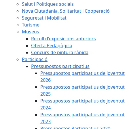
Salut i Polítiques socials
Nova Ciutadania, Solitaritat i Cooperació
Seguretat i Mobilitat
Turisme
Museus
Recull d'exposicions anteriors
Oferta Pedagògica
Concurs de pintura ràpida
Participació
Pressupostos participatius
Pressupostos participatius de joventut
2026
Pressupostos participatius de joventut
2025
Pressupostos participatius de joventut
2024
Pressupostos participatius de joventut
2023
Pressupostos Participatius 2020