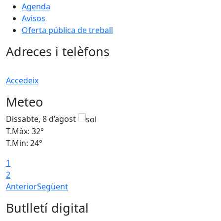
Agenda
Avisos
Oferta pública de treball
Adreces i telèfons
Accedeix
Meteo
Dissabte, 8 d’agost
D
T.Màx: 32°
T
T.Min: 24°
T
1
2
Anterior
Següent
Butlletí digital