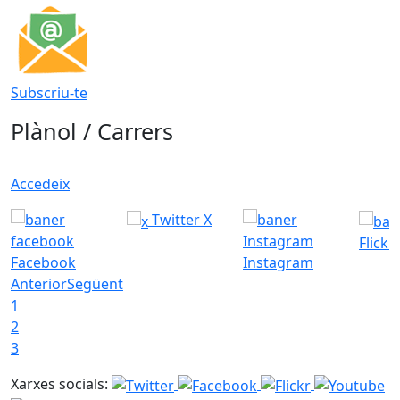
Subscriu-te
Plànol / Carrers
Accedeix
Twitter X
Flickr
Facebook
Instagram
Anterior
Següent
1
2
3
Xarxes socials: