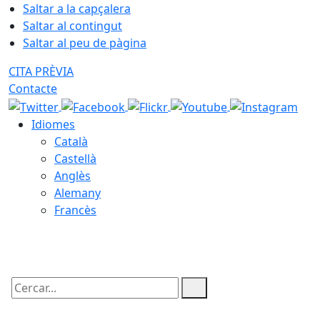
Saltar a la capçalera
Saltar al contingut
Saltar al peu de pàgina
CITA PRÈVIA
Contacte
Idiomes
Català
Castellà
Anglès
Alemany
Francès
07.08.2026 | 21:15
Cercar: