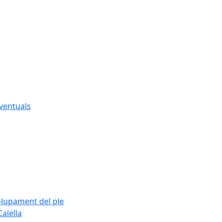
eventuals
olupament del ple
alella