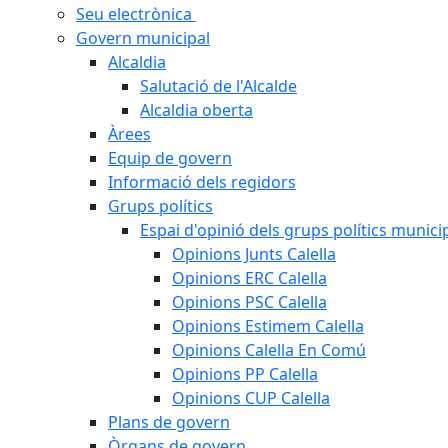
Seu electrònica
Govern municipal
Alcaldia
Salutació de l'Alcalde
Alcaldia oberta
Àrees
Equip de govern
Informació dels regidors
Grups polítics
Espai d'opinió dels grups polítics munici
Opinions Junts Calella
Opinions ERC Calella
Opinions PSC Calella
Opinions Estimem Calella
Opinions Calella En Comú
Opinions PP Calella
Opinions CUP Calella
Plans de govern
Òrgans de govern