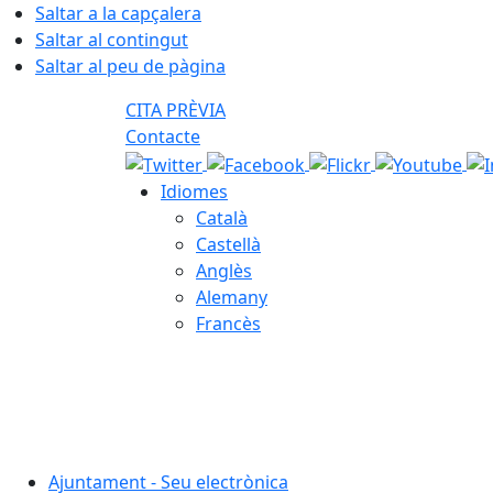
Saltar a la capçalera
Saltar al contingut
Saltar al peu de pàgina
CITA PRÈVIA
Contacte
Idiomes
Català
Castellà
Anglès
Alemany
Francès
06.08.2026 | 15:07
Ajuntament - Seu electrònica