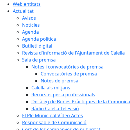
Web entitats
Actualitat
Avisos
Notícies
Agenda
Agenda política
Butlletí digital
Revista d'informació de l'Ajuntament de Calella
Sala de premsa
Notes i convocatòries de premsa
Convocatòries de premsa
Notes de premsa
Calella als mitjans
Recursos per a professionals
Decàleg de Bones Pràctiques de la Comunicac
Ràdio Calella Televisió
El Ple Municipal Vídeo Actes
Responsable de Comunicació
Cost de les campanyes de publicitat