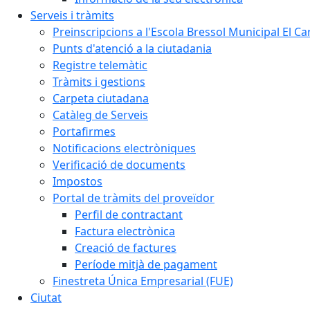
Serveis i tràmits
Preinscripcions a l'Escola Bressol Municipal El Ca
Punts d'atenció a la ciutadania
Registre telemàtic
Tràmits i gestions
Carpeta ciutadana
Catàleg de Serveis
Portafirmes
Notificacions electròniques
Verificació de documents
Impostos
Portal de tràmits del proveïdor
Perfil de contractant
Factura electrònica
Creació de factures
Període mitjà de pagament
Finestreta Única Empresarial (FUE)
Ciutat