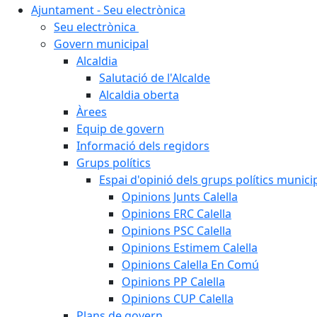
Ajuntament - Seu electrònica
Seu electrònica
Govern municipal
Alcaldia
Salutació de l'Alcalde
Alcaldia oberta
Àrees
Equip de govern
Informació dels regidors
Grups polítics
Espai d'opinió dels grups polítics munici
Opinions Junts Calella
Opinions ERC Calella
Opinions PSC Calella
Opinions Estimem Calella
Opinions Calella En Comú
Opinions PP Calella
Opinions CUP Calella
Plans de govern