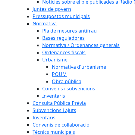
Notícies sobre el ple publicades a Ràdio C
Juntes de govern
Pressupostos municipals
Normativa
Pla de mesures antifrau
Bases reguladores
Normativa / Ordenances generals
Ordenances fiscals
Urbanisme
Normativa d'urbanisme
POUM
Obra pública
Convenis i subvencions
Inventaris
Consulta Pública Prèvia
Subvencions i ajuts
Inventaris
Convenis de col·laboració
Tècnics municipals