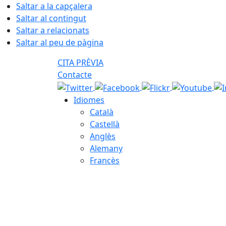
Saltar a la capçalera
Saltar al contingut
Saltar a relacionats
Saltar al peu de pàgina
CITA PRÈVIA
Contacte
Idiomes
Català
Castellà
Anglès
Alemany
Francès
07.08.2026 | 07:49