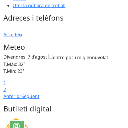
Oferta pública de treball
Adreces i telèfons
Accedeix
Meteo
Divendres, 7 d’agost
D
T.Màx: 32°
T
T.Min: 23°
T
1
2
Anterior
Següent
Butlletí digital