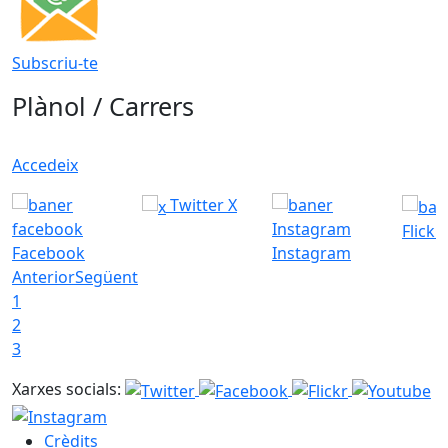
Subscriu-te
Plànol / Carrers
Accedeix
Twitter X
Flickr
Facebook
Instagram
Anterior
Següent
1
2
3
Xarxes socials:
Crèdits