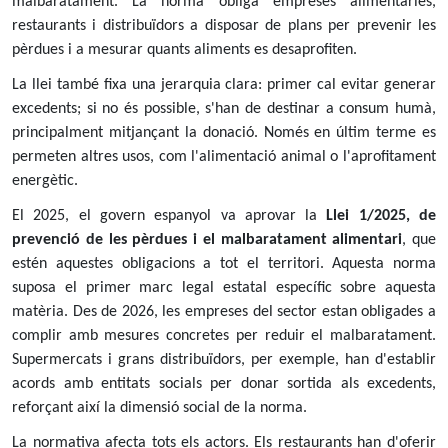
malbaratament. La norma obliga empreses alimentàries,
restaurants i distribuïdors a disposar de plans per prevenir les
pèrdues i a mesurar quants aliments es desaprofiten.
La llei també fixa una jerarquia clara: primer cal evitar generar
excedents; si no és possible, s'han de destinar a consum humà,
principalment mitjançant la donació. Només en últim terme es
permeten altres usos, com l'alimentació animal o l'aprofitament
energètic.
El 2025, el govern espanyol va aprovar la
Llei 1/2025, de
prevenció de les pèrdues i el malbaratament alimentari
, que
estén aquestes obligacions a tot el territori. Aquesta norma
suposa el primer marc legal estatal específic sobre aquesta
matèria. Des de 2026, les empreses del sector estan obligades a
complir amb mesures concretes per reduir el malbaratament.
Supermercats i grans distribuïdors, per exemple, han d'establir
acords amb entitats socials per donar sortida als excedents,
reforçant així la dimensió social de la norma.
La normativa afecta tots els actors. Els restaurants han d'oferir