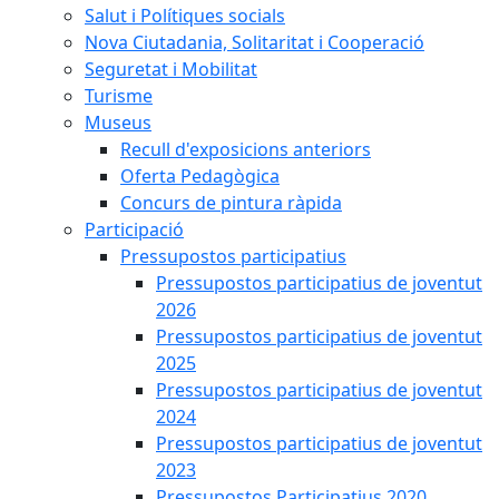
Salut i Polítiques socials
Nova Ciutadania, Solitaritat i Cooperació
Seguretat i Mobilitat
Turisme
Museus
Recull d'exposicions anteriors
Oferta Pedagògica
Concurs de pintura ràpida
Participació
Pressupostos participatius
Pressupostos participatius de joventut
2026
Pressupostos participatius de joventut
2025
Pressupostos participatius de joventut
2024
Pressupostos participatius de joventut
2023
Pressupostos Participatius 2020