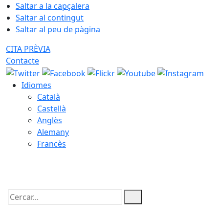
Saltar a la capçalera
Saltar al contingut
Saltar al peu de pàgina
CITA PRÈVIA
Contacte
Idiomes
Català
Castellà
Anglès
Alemany
Francès
07.08.2026 | 11:58
Cercar: