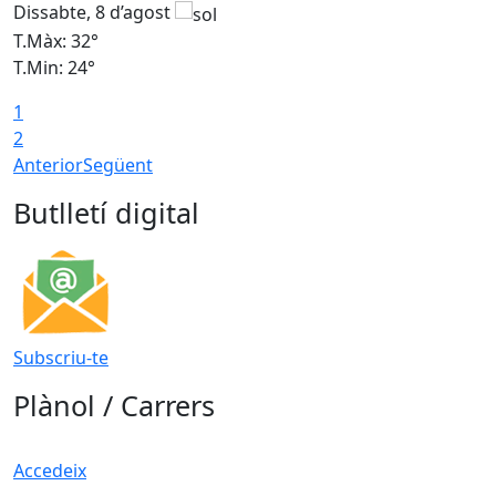
Dissabte, 8 d’agost
D
T.Màx: 32°
T
T.Min: 24°
T
1
2
Anterior
Següent
Butlletí digital
Subscriu-te
Plànol / Carrers
Accedeix