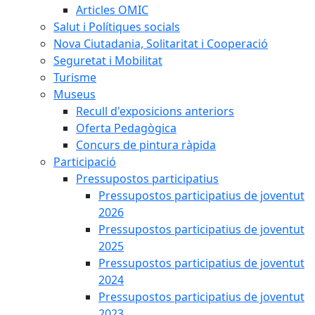
Articles OMIC
Salut i Polítiques socials
Nova Ciutadania, Solitaritat i Cooperació
Seguretat i Mobilitat
Turisme
Museus
Recull d'exposicions anteriors
Oferta Pedagògica
Concurs de pintura ràpida
Participació
Pressupostos participatius
Pressupostos participatius de joventut
2026
Pressupostos participatius de joventut
2025
Pressupostos participatius de joventut
2024
Pressupostos participatius de joventut
2023