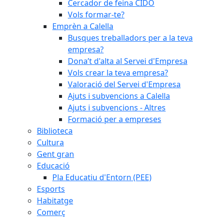
Cercador de feina CIDO
Vols formar-te?
Emprèn a Calella
Busques treballadors per a la teva
empresa?
Dona’t d'alta al Servei d'Empresa
Vols crear la teva empresa?
Valoració del Servei d'Empresa
Ajuts i subvencions a Calella
Ajuts i subvencions - Altres
Formació per a empreses
Biblioteca
Cultura
Gent gran
Educació
Pla Educatiu d'Entorn (PEE)
Esports
Habitatge
Comerç