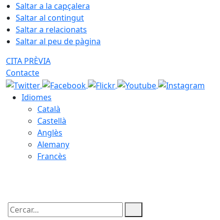
Saltar a la capçalera
Saltar al contingut
Saltar a relacionats
Saltar al peu de pàgina
CITA PRÈVIA
Contacte
Idiomes
Català
Castellà
Anglès
Alemany
Francès
08.08.2026 | 09:43
Cercar: