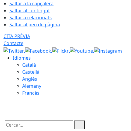
Saltar a la capçalera
Saltar al contingut
Saltar a relacionats
Saltar al peu de pàgina
CITA PRÈVIA
Contacte
Idiomes
Català
Castellà
Anglès
Alemany
Francès
07.08.2026 | 18:01
Cercar: