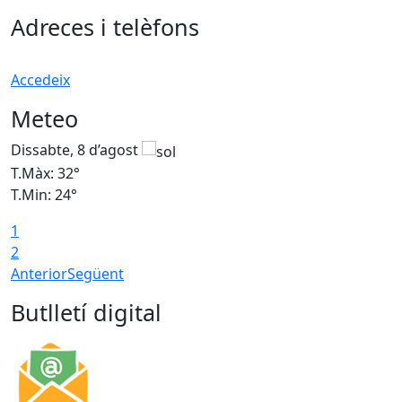
Adreces i telèfons
Accedeix
Meteo
Dissabte, 8 d’agost
D
T.Màx: 32°
T
T.Min: 24°
T
1
2
Anterior
Següent
Butlletí digital