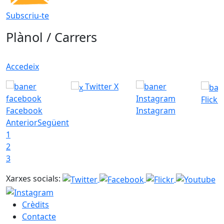
Subscriu-te
Plànol / Carrers
Accedeix
Twitter X
Flickr
Facebook
Instagram
Anterior
Següent
1
2
3
Xarxes socials:
Crèdits
Contacte