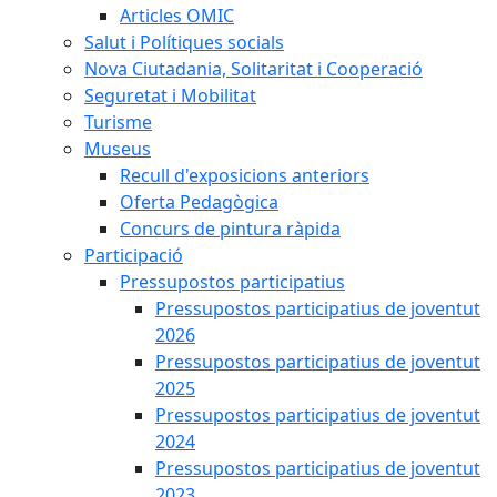
Articles OMIC
Salut i Polítiques socials
Nova Ciutadania, Solitaritat i Cooperació
Seguretat i Mobilitat
Turisme
Museus
Recull d'exposicions anteriors
Oferta Pedagògica
Concurs de pintura ràpida
Participació
Pressupostos participatius
Pressupostos participatius de joventut
2026
Pressupostos participatius de joventut
2025
Pressupostos participatius de joventut
2024
Pressupostos participatius de joventut
2023