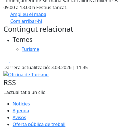
començament de Setmana Santa: Dilluns a divendres:
09.00 a 13.00 h Festius tancat.
Amplieu el mapa
Com arribar-hi
Leaflet
| ©
OpenStreetMap
contributors
Contingut relacionat
+
Temes
−
Turisme
Facebook
X
Darrera actualització: 3.03.2026 | 11:35
Oficina de Turisme
RSS
L'actualitat a un clic
Notícies
Agenda
Avisos
Oferta pública de treball