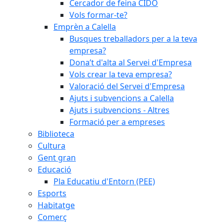
Cercador de feina CIDO
Vols formar-te?
Emprèn a Calella
Busques treballadors per a la teva
empresa?
Dona’t d'alta al Servei d'Empresa
Vols crear la teva empresa?
Valoració del Servei d'Empresa
Ajuts i subvencions a Calella
Ajuts i subvencions - Altres
Formació per a empreses
Biblioteca
Cultura
Gent gran
Educació
Pla Educatiu d'Entorn (PEE)
Esports
Habitatge
Comerç