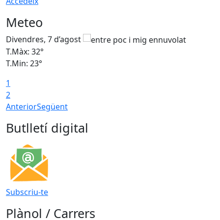
Accedeix
Meteo
Divendres, 7 d’agost
D
T.Màx: 32°
T
T.Min: 23°
T
1
2
Anterior
Següent
Butlletí digital
Subscriu-te
Plànol / Carrers