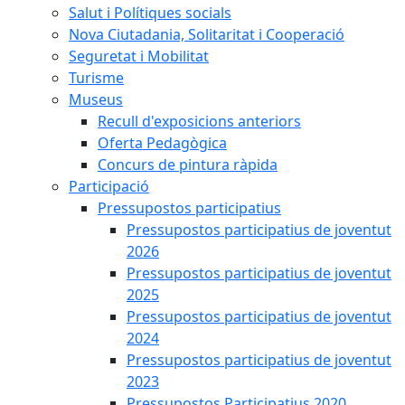
Salut i Polítiques socials
Nova Ciutadania, Solitaritat i Cooperació
Seguretat i Mobilitat
Turisme
Museus
Recull d'exposicions anteriors
Oferta Pedagògica
Concurs de pintura ràpida
Participació
Pressupostos participatius
Pressupostos participatius de joventut
2026
Pressupostos participatius de joventut
2025
Pressupostos participatius de joventut
2024
Pressupostos participatius de joventut
2023
Pressupostos Participatius 2020