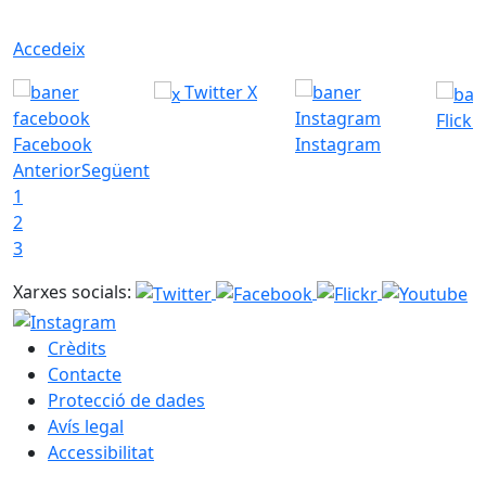
Accedeix
Twitter X
Flickr
Facebook
Instagram
Anterior
Següent
1
2
3
Xarxes socials:
Crèdits
Contacte
Protecció de dades
Avís legal
Accessibilitat