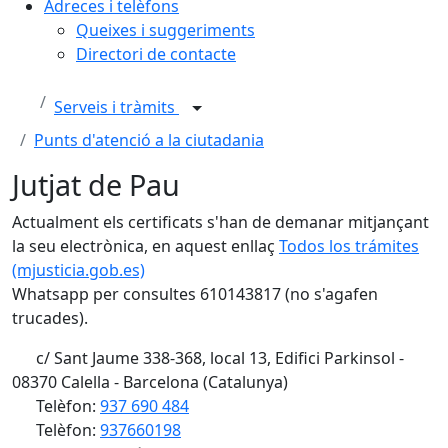
Adreces i telèfons
Queixes i suggeriments
Directori de contacte
Serveis i tràmits
Punts d'atenció a la ciutadania
Jutjat de Pau
Actualment els certificats s'han de demanar mitjançant
la seu electrònica, en aquest enllaç
Todos los trámites
(mjusticia.gob.es)
Whatsapp per consultes 610143817 (no s'agafen
trucades).
c/ Sant Jaume 338-368, local 13, Edifici Parkinsol -
08370 Calella - Barcelona (Catalunya)
Telèfon:
937 690 484
Telèfon:
937660198