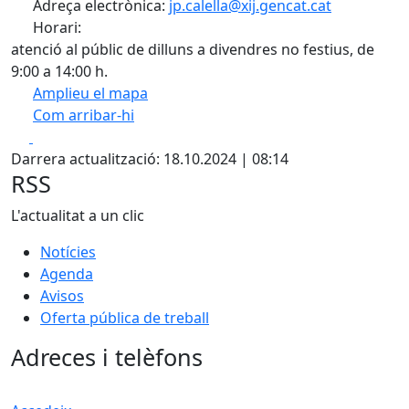
Adreça electrònica:
jp.calella@xij.gencat.cat
Horari:
atenció al públic de dilluns a divendres no festius, de
9:00 a 14:00 h.
Amplieu el mapa
Com arribar-hi
Leaflet
| ©
OpenStreetMap
contributors
Facebook
X
+
Darrera actualització: 18.10.2024 | 08:14
−
RSS
L'actualitat a un clic
Notícies
Agenda
Avisos
Oferta pública de treball
Adreces i telèfons