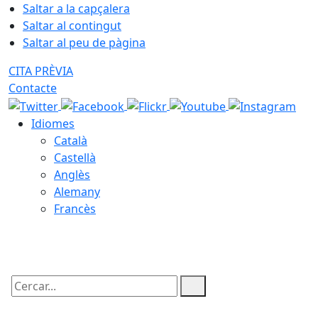
Saltar a la capçalera
Saltar al contingut
Saltar al peu de pàgina
CITA PRÈVIA
Contacte
Idiomes
Català
Castellà
Anglès
Alemany
Francès
06.08.2026 | 16:20
Cercar: