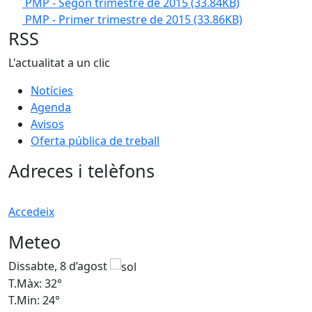
PMP - Segon trimestre de 2015
(33.84KB)
PMP - Primer trimestre de 2015
(33.86KB)
RSS
L'actualitat a un clic
Notícies
Agenda
Avisos
Oferta pública de treball
Adreces i telèfons
Accedeix
Meteo
Dissabte, 8 d’agost
D
T.Màx: 32°
T
T.Min: 24°
T