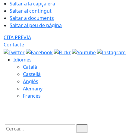
Saltar a la capçalera
Saltar al contingut
Saltar a documents
Saltar al peu de pàgina
CITA PRÈVIA
Contacte
Idiomes
Català
Castellà
Anglès
Alemany
Francès
07.08.2026 | 23:14
Cercar: