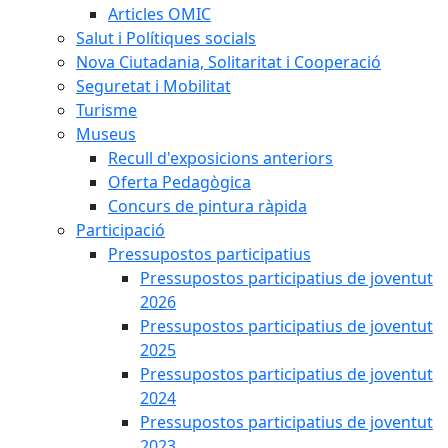
Articles OMIC
Salut i Polítiques socials
Nova Ciutadania, Solitaritat i Cooperació
Seguretat i Mobilitat
Turisme
Museus
Recull d'exposicions anteriors
Oferta Pedagògica
Concurs de pintura ràpida
Participació
Pressupostos participatius
Pressupostos participatius de joventut
2026
Pressupostos participatius de joventut
2025
Pressupostos participatius de joventut
2024
Pressupostos participatius de joventut
2023