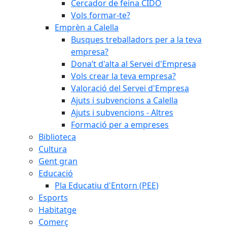
Cercador de feina CIDO
Vols formar-te?
Emprèn a Calella
Busques treballadors per a la teva
empresa?
Dona’t d'alta al Servei d'Empresa
Vols crear la teva empresa?
Valoració del Servei d'Empresa
Ajuts i subvencions a Calella
Ajuts i subvencions - Altres
Formació per a empreses
Biblioteca
Cultura
Gent gran
Educació
Pla Educatiu d'Entorn (PEE)
Esports
Habitatge
Comerç