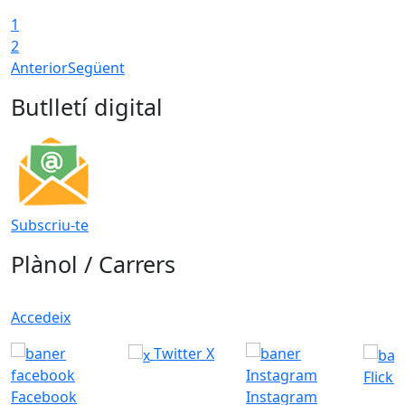
1
2
Anterior
Següent
Butlletí digital
Subscriu-te
Plànol / Carrers
Accedeix
Twitter X
Flickr
Facebook
Instagram