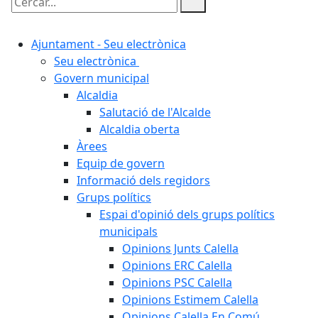
Cercar:
Ajuntament - Seu electrònica
Seu electrònica
Govern municipal
Alcaldia
Salutació de l'Alcalde
Alcaldia oberta
Àrees
Equip de govern
Informació dels regidors
Grups polítics
Espai d'opinió dels grups polítics
municipals
Opinions Junts Calella
Opinions ERC Calella
Opinions PSC Calella
Opinions Estimem Calella
Opinions Calella En Comú