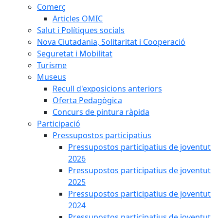
Comerç
Articles OMIC
Salut i Polítiques socials
Nova Ciutadania, Solitaritat i Cooperació
Seguretat i Mobilitat
Turisme
Museus
Recull d'exposicions anteriors
Oferta Pedagògica
Concurs de pintura ràpida
Participació
Pressupostos participatius
Pressupostos participatius de joventut
2026
Pressupostos participatius de joventut
2025
Pressupostos participatius de joventut
2024
Pressupostos participatius de joventut