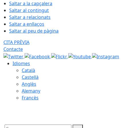
Saltar a la capçalera
Saltar al contingut
Saltar a relacionats
Saltar a enllaços
Saltar al peu de pàgina
CITA PRÈVIA
Contacte
Idiomes
Català
Castellà
Anglès
Alemany
Francès
09.08.2026 | 08:14