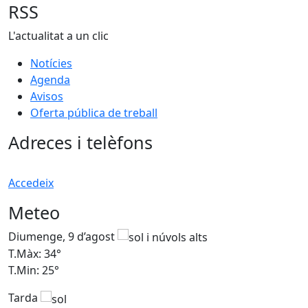
RSS
L'actualitat a un clic
Notícies
Agenda
Avisos
Oferta pública de treball
Adreces i telèfons
Accedeix
Meteo
Diumenge, 9 d’agost
D
T.Màx: 34°
T
T.Min: 25°
T
Tarda
T