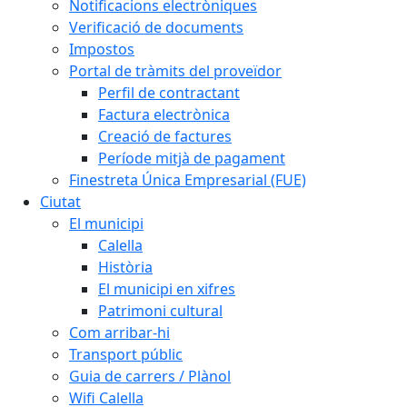
Notificacions electròniques
Verificació de documents
Impostos
Portal de tràmits del proveïdor
Perfil de contractant
Factura electrònica
Creació de factures
Període mitjà de pagament
Finestreta Única Empresarial (FUE)
Ciutat
El municipi
Calella
Història
El municipi en xifres
Patrimoni cultural
Com arribar-hi
Transport públic
Guia de carrers / Plànol
Wifi Calella