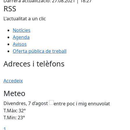
Darrera actualització: 27.08.2021 | 18:27
RSS
L'actualitat a un clic
Notícies
Agenda
Avisos
Oferta pública de treball
Adreces i telèfons
Accedeix
Meteo
Divendres, 7 d’agost
D
T.Màx: 32°
T
T.Min: 23°
T
1