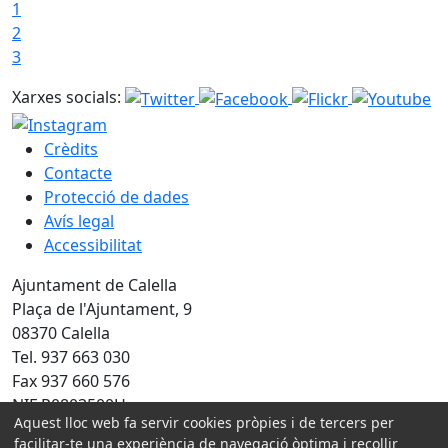
1
2
3
Xarxes socials:
Crèdits
Contacte
Protecció de dades
Avís legal
Accessibilitat
Ajuntament de Calella
Plaça de l'Ajuntament, 9
08370 Calella
Tel. 937 663 030
Fax 937 660 576
NIF P0803500H
Aquest lloc web fa servir cookies pròpies i de tercers per
facilitar-te una experiència de navegació òptima i recollir
Amb la col·laboració de: