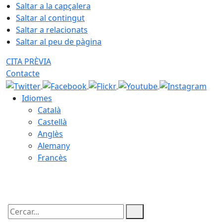
Saltar a la capçalera
Saltar al contingut
Saltar a relacionats
Saltar al peu de pàgina
CITA PRÈVIA
Contacte
Idiomes
Català
Castellà
Anglès
Alemany
Francès
07.08.2026 | 07:33
Cercar: