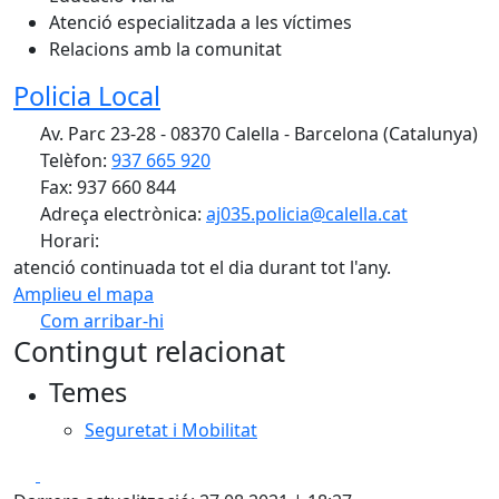
Atenció especialitzada a les víctimes
Relacions amb la comunitat
Policia Local
Av. Parc 23-28 - 08370 Calella - Barcelona (Catalunya)
Telèfon:
937 665 920
Fax: 937 660 844
Adreça electrònica:
aj035.policia@calella.cat
Horari:
atenció continuada tot el dia durant tot l'any.
Amplieu el mapa
Com arribar-hi
Leaflet
| ©
OpenStreetMap
contributors
Contingut relacionat
+
Temes
−
Seguretat i Mobilitat
Facebook
X