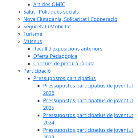
Articles OMIC
Salut i Polítiques socials
Nova Ciutadania, Solitaritat i Cooperació
Seguretat i Mobilitat
Turisme
Museus
Recull d'exposicions anteriors
Oferta Pedagògica
Concurs de pintura ràpida
Participació
Pressupostos participatius
Pressupostos participatius de joventut
2026
Pressupostos participatius de joventut
2025
Pressupostos participatius de joventut
2024
Pressupostos participatius de joventut
2023