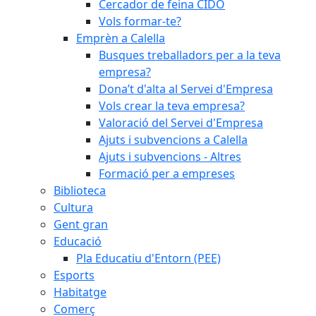
Cercador de feina CIDO
Vols formar-te?
Emprèn a Calella
Busques treballadors per a la teva
empresa?
Dona’t d'alta al Servei d'Empresa
Vols crear la teva empresa?
Valoració del Servei d'Empresa
Ajuts i subvencions a Calella
Ajuts i subvencions - Altres
Formació per a empreses
Biblioteca
Cultura
Gent gran
Educació
Pla Educatiu d'Entorn (PEE)
Esports
Habitatge
Comerç