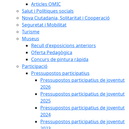
Articles OMIC
Salut i Polítiques socials
Nova Ciutadania, Solitaritat i Cooperació
Seguretat i Mobilitat
Turisme
Museus
Recull d'exposicions anteriors
Oferta Pedagògica
Concurs de pintura ràpida
Participació
Pressupostos participatius
Pressupostos participatius de joventut
2026
Pressupostos participatius de joventut
2025
Pressupostos participatius de joventut
2024
Pressupostos participatius de joventut
2023