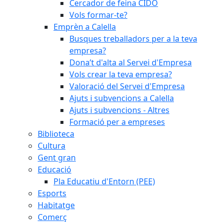
Cercador de feina CIDO
Vols formar-te?
Emprèn a Calella
Busques treballadors per a la teva
empresa?
Dona’t d'alta al Servei d'Empresa
Vols crear la teva empresa?
Valoració del Servei d'Empresa
Ajuts i subvencions a Calella
Ajuts i subvencions - Altres
Formació per a empreses
Biblioteca
Cultura
Gent gran
Educació
Pla Educatiu d'Entorn (PEE)
Esports
Habitatge
Comerç