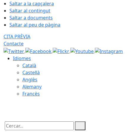
Saltar a la capçalera
Saltar al contingut
Saltar a documents
Saltar al peu de pàgina
CITA PRÈVIA
Contacte
Idiomes
Català
Castellà
Anglès
Alemany
Francès
09.08.2026 | 11:29
Cercar: