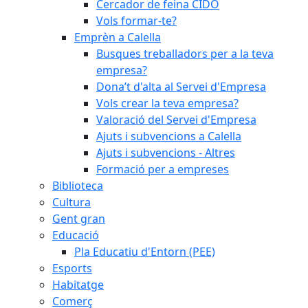
Cercador de feina CIDO
Vols formar-te?
Emprèn a Calella
Busques treballadors per a la teva
empresa?
Dona’t d'alta al Servei d'Empresa
Vols crear la teva empresa?
Valoració del Servei d'Empresa
Ajuts i subvencions a Calella
Ajuts i subvencions - Altres
Formació per a empreses
Biblioteca
Cultura
Gent gran
Educació
Pla Educatiu d'Entorn (PEE)
Esports
Habitatge
Comerç