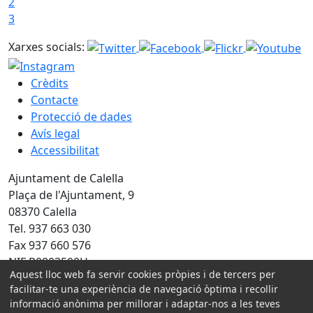
2
3
Xarxes socials:
Crèdits
Contacte
Protecció de dades
Avís legal
Accessibilitat
Ajuntament de Calella
Plaça de l'Ajuntament, 9
08370 Calella
Tel. 937 663 030
Fax 937 660 576
NIF P0803500H
Aquest lloc web fa servir cookies pròpies i de tercers per
facilitar-te una experiència de navegació òptima i recollir
Amb la col·laboració de:
informació anònima per millorar i adaptar-nos a les teves