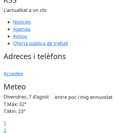
L'actualitat a un clic
Notícies
Agenda
Avisos
Oferta pública de treball
Adreces i telèfons
Accedeix
Meteo
Divendres, 7 d’agost
D
T.Màx: 32°
T
T.Min: 23°
T
1
2