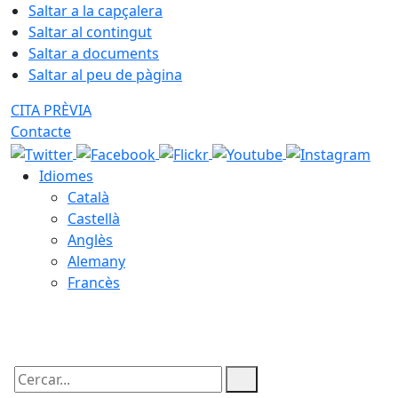
Saltar a la capçalera
Saltar al contingut
Saltar a documents
Saltar al peu de pàgina
CITA PRÈVIA
Contacte
Idiomes
Català
Castellà
Anglès
Alemany
Francès
06.08.2026 | 21:35
Cercar: