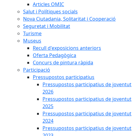
Articles OMIC
Salut i Polítiques socials
Nova Ciutadania, Solitaritat i Cooperació
Seguretat i Mobilitat
Turisme
Museus
Recull d'exposicions anteriors
Oferta Pedagògica
Concurs de pintura ràpida
Participació
Pressupostos participatius
Pressupostos participatius de joventut
2026
Pressupostos participatius de joventut
2025
Pressupostos participatius de joventut
2024
Pressupostos participatius de joventut
2023