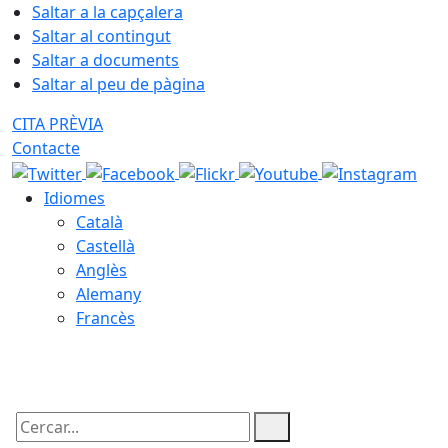
Saltar a la capçalera
Saltar al contingut
Saltar a documents
Saltar al peu de pàgina
CITA PRÈVIA
Contacte
Idiomes
Català
Castellà
Anglès
Alemany
Francès
09.08.2026 | 08:09
Cercar: