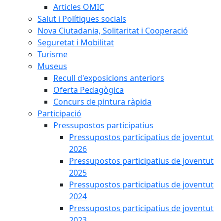
Articles OMIC
Salut i Polítiques socials
Nova Ciutadania, Solitaritat i Cooperació
Seguretat i Mobilitat
Turisme
Museus
Recull d'exposicions anteriors
Oferta Pedagògica
Concurs de pintura ràpida
Participació
Pressupostos participatius
Pressupostos participatius de joventut
2026
Pressupostos participatius de joventut
2025
Pressupostos participatius de joventut
2024
Pressupostos participatius de joventut
2023