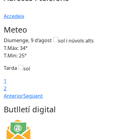
Accedeix
Meteo
Diumenge, 9 d’agost
D
T.Màx: 34°
T
T.Min: 25°
T
Tarda
T
1
2
Anterior
Següent
Butlletí digital