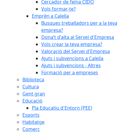
Cercador de feina CIDO
Vols formar-te?
Emprèn a Calella
Busques treballadors per a la teva
empresa?
Dona’t d'alta al Servei d'Empresa
Vols crear la teva empresa?
Valoració del Servei d'Empresa
Ajuts i subvencions a Calella
Ajuts i subvencions - Altres
Formació per a empreses
Biblioteca
Cultura
Gent gran
Educació
Pla Educatiu d'Entorn (PEE)
Esports
Habitatge
Comerç