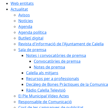
Web entitats
Actualitat
Avisos
Notícies
Agenda
Agenda política
Butlletí digital
Revista d'informació de l'Ajuntament de Calella
Sala de premsa
Notes i convocatòries de premsa
Convocatòries de premsa
Notes de premsa
Calella als mitjans
Recursos per a professionals
Decàleg de Bones Pràctiques de la Comunicac
Ràdio Calella Televisió
El Ple Municipal Vídeo Actes
Responsable de Comunicació
Cost de les campanyes de publicitat