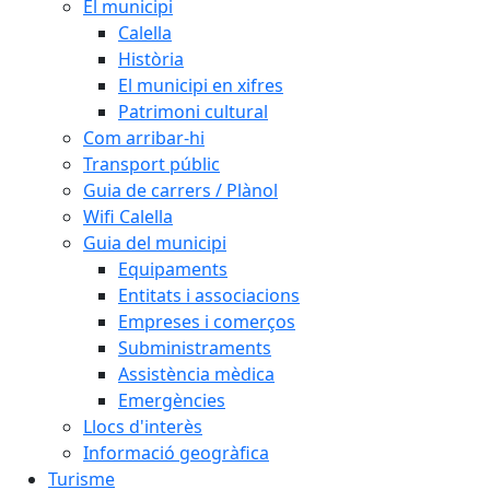
El municipi
Calella
Història
El municipi en xifres
Patrimoni cultural
Com arribar-hi
Transport públic
Guia de carrers / Plànol
Wifi Calella
Guia del municipi
Equipaments
Entitats i associacions
Empreses i comerços
Subministraments
Assistència mèdica
Emergències
Llocs d'interès
Informació geogràfica
Turisme