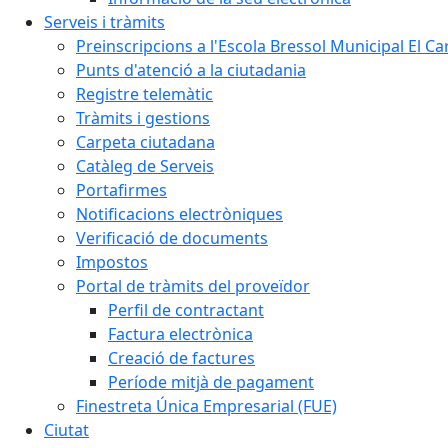
Serveis i tràmits
Preinscripcions a l'Escola Bressol Municipal El Ca
Punts d'atenció a la ciutadania
Registre telemàtic
Tràmits i gestions
Carpeta ciutadana
Catàleg de Serveis
Portafirmes
Notificacions electròniques
Verificació de documents
Impostos
Portal de tràmits del proveïdor
Perfil de contractant
Factura electrònica
Creació de factures
Període mitjà de pagament
Finestreta Única Empresarial (FUE)
Ciutat