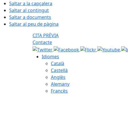
Saltar a la capçalera
Saltar al contingut
Saltar a documents
Saltar al peu de pàgina
CITA PRÈVIA
Contacte
Idiomes
Català
Castellà
Anglès
Alemany
Francès
07.08.2026 | 22:28