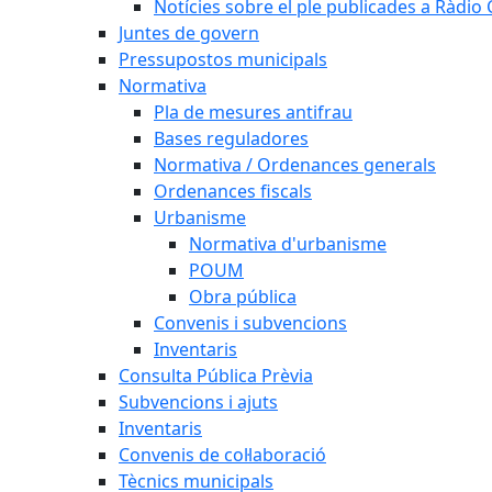
Notícies sobre el ple publicades a Ràdio C
Juntes de govern
Pressupostos municipals
Normativa
Pla de mesures antifrau
Bases reguladores
Normativa / Ordenances generals
Ordenances fiscals
Urbanisme
Normativa d'urbanisme
POUM
Obra pública
Convenis i subvencions
Inventaris
Consulta Pública Prèvia
Subvencions i ajuts
Inventaris
Convenis de col·laboració
Tècnics municipals