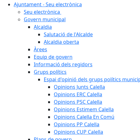
Ajuntament - Seu electrònica
Seu electrònica
Govern municipal
Alcaldia
Salutació de l'Alcalde
Alcaldia oberta
Àrees
Equip de govern
Informació dels regidors
Grups polítics
Espai d'opinió dels grups polítics munici
Opinions Junts Calella
Opinions ERC Calella
Opinions PSC Calella
Opinions Estimem Calella
Opinions Calella En Comú
Opinions PP Calella
Opinions CUP Calella
Plans de govern