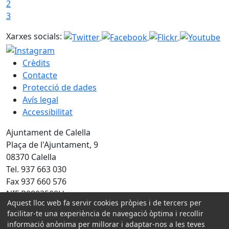
2
3
Xarxes socials:
Crèdits
Contacte
Protecció de dades
Avís legal
Accessibilitat
Ajuntament de Calella
Plaça de l'Ajuntament, 9
08370 Calella
Tel. 937 663 030
Fax 937 660 576
NIF P0803500H
Aquest lloc web fa servir cookies pròpies i de tercers per
facilitar-te una experiència de navegació òptima i recollir
Amb la col·laboració de:
informació anònima per millorar i adaptar-nos a les teves