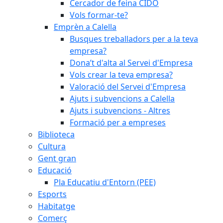
Cercador de feina CIDO
Vols formar-te?
Emprèn a Calella
Busques treballadors per a la teva
empresa?
Dona’t d'alta al Servei d'Empresa
Vols crear la teva empresa?
Valoració del Servei d'Empresa
Ajuts i subvencions a Calella
Ajuts i subvencions - Altres
Formació per a empreses
Biblioteca
Cultura
Gent gran
Educació
Pla Educatiu d'Entorn (PEE)
Esports
Habitatge
Comerç