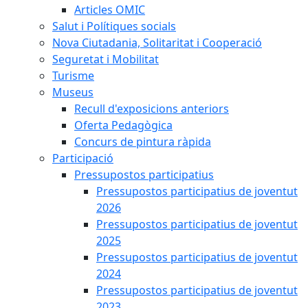
Articles OMIC
Salut i Polítiques socials
Nova Ciutadania, Solitaritat i Cooperació
Seguretat i Mobilitat
Turisme
Museus
Recull d'exposicions anteriors
Oferta Pedagògica
Concurs de pintura ràpida
Participació
Pressupostos participatius
Pressupostos participatius de joventut
2026
Pressupostos participatius de joventut
2025
Pressupostos participatius de joventut
2024
Pressupostos participatius de joventut
2023