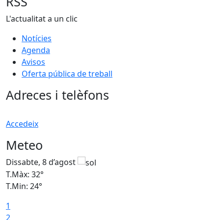
RSS
L'actualitat a un clic
Notícies
Agenda
Avisos
Oferta pública de treball
Adreces i telèfons
Accedeix
Meteo
Dissabte, 8 d’agost
D
T.Màx: 32°
T
T.Min: 24°
T
1
2