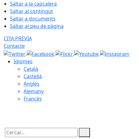
Saltar a la capçalera
Saltar al contingut
Saltar a documents
Saltar al peu de pàgina
CITA PRÈVIA
Contacte
Idiomes
Català
Castellà
Anglès
Alemany
Francès
07.08.2026 | 18:02
Cercar: