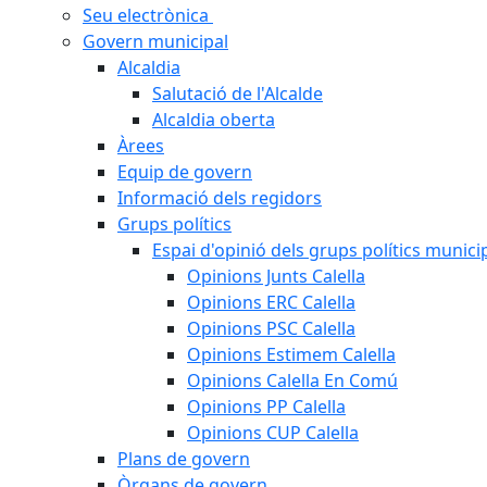
Seu electrònica
Govern municipal
Alcaldia
Salutació de l'Alcalde
Alcaldia oberta
Àrees
Equip de govern
Informació dels regidors
Grups polítics
Espai d'opinió dels grups polítics munici
Opinions Junts Calella
Opinions ERC Calella
Opinions PSC Calella
Opinions Estimem Calella
Opinions Calella En Comú
Opinions PP Calella
Opinions CUP Calella
Plans de govern
Òrgans de govern