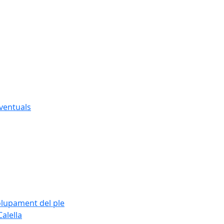
eventuals
olupament del ple
alella