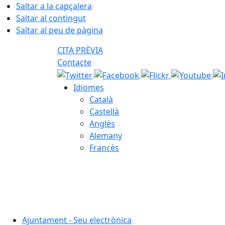
Saltar a la capçalera
Saltar al contingut
Saltar al peu de pàgina
CITA PRÈVIA
Contacte
Idiomes
Català
Castellà
Anglès
Alemany
Francès
08.08.2026 | 12:49
Ajuntament - Seu electrònica