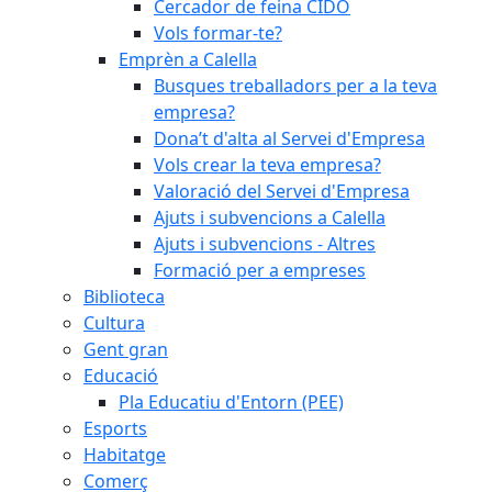
Cercador de feina CIDO
Vols formar-te?
Emprèn a Calella
Busques treballadors per a la teva
empresa?
Dona’t d'alta al Servei d'Empresa
Vols crear la teva empresa?
Valoració del Servei d'Empresa
Ajuts i subvencions a Calella
Ajuts i subvencions - Altres
Formació per a empreses
Biblioteca
Cultura
Gent gran
Educació
Pla Educatiu d'Entorn (PEE)
Esports
Habitatge
Comerç