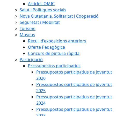
Articles OMIC
Salut i Polítiques socials
Nova Ciutadania, Solitaritat i Cooperació
Seguretat i Mobilitat
Turisme
Museus
Recull d'exposicions anteriors
Oferta Pedagògica
Concurs de pintura ràpida
Participació
Pressupostos participatius
Pressupostos participatius de joventut
2026
Pressupostos participatius de joventut
2025
Pressupostos participatius de joventut
2024
Pressupostos participatius de joventut
2023