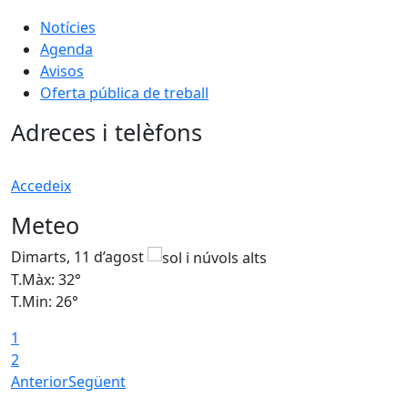
Notícies
Agenda
Avisos
Oferta pública de treball
Adreces i telèfons
Accedeix
Meteo
Dimarts, 11 d’agost
D
T.Màx: 32°
T
T.Min: 26°
T
1
T
2
Anterior
Següent