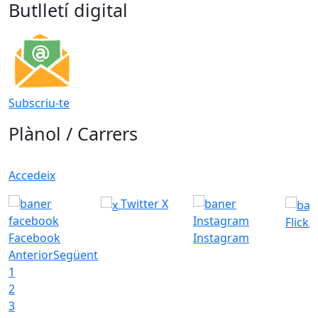
Butlletí digital
Subscriu-te
Plànol / Carrers
Accedeix
Twitter X
Flickr
Facebook
Instagram
Anterior
Següent
1
2
3