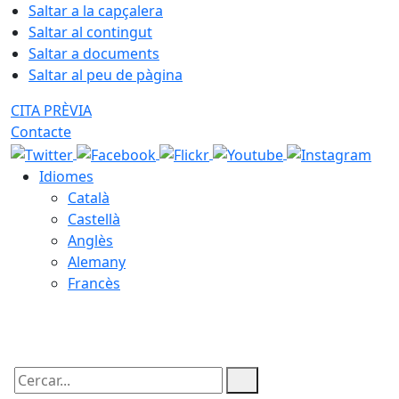
Saltar a la capçalera
Saltar al contingut
Saltar a documents
Saltar al peu de pàgina
CITA PRÈVIA
Contacte
Idiomes
Català
Castellà
Anglès
Alemany
Francès
10.08.2026 | 18:57
Cercar: