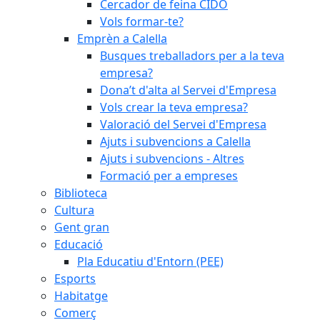
Cercador de feina CIDO
Vols formar-te?
Emprèn a Calella
Busques treballadors per a la teva
empresa?
Dona’t d'alta al Servei d'Empresa
Vols crear la teva empresa?
Valoració del Servei d'Empresa
Ajuts i subvencions a Calella
Ajuts i subvencions - Altres
Formació per a empreses
Biblioteca
Cultura
Gent gran
Educació
Pla Educatiu d'Entorn (PEE)
Esports
Habitatge
Comerç