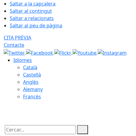
Saltar a la capçalera
Saltar al contingut
Saltar a relacionats
Saltar al peu de pàgina
CITA PRÈVIA
Contacte
Idiomes
Català
Castellà
Anglès
Alemany
Francès
06.08.2026 | 23:39
Cercar: