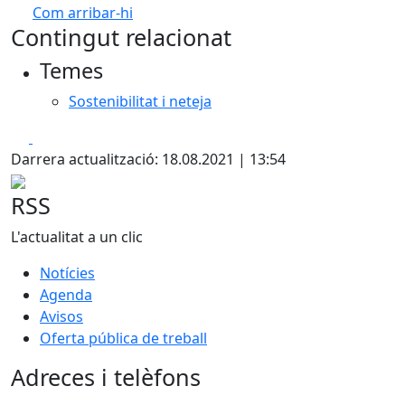
Com arribar-hi
Leaflet
| ©
OpenStreetMap
contributors
Contingut relacionat
+
Temes
−
Sostenibilitat i neteja
Facebook
X
Darrera actualització: 18.08.2021 | 13:54
RSS
L'actualitat a un clic
Notícies
Agenda
Avisos
Oferta pública de treball
Adreces i telèfons