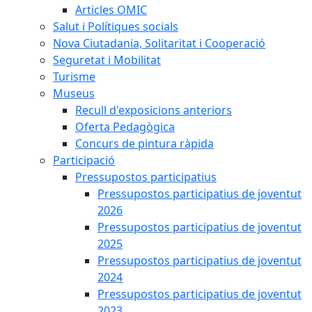
Articles OMIC
Salut i Polítiques socials
Nova Ciutadania, Solitaritat i Cooperació
Seguretat i Mobilitat
Turisme
Museus
Recull d'exposicions anteriors
Oferta Pedagògica
Concurs de pintura ràpida
Participació
Pressupostos participatius
Pressupostos participatius de joventut
2026
Pressupostos participatius de joventut
2025
Pressupostos participatius de joventut
2024
Pressupostos participatius de joventut
2023