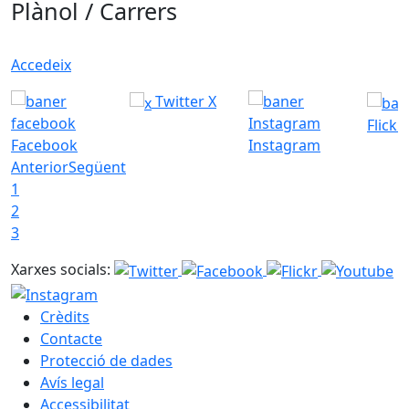
Plànol / Carrers
Accedeix
Twitter X
Flickr
Facebook
Instagram
Anterior
Següent
1
2
3
Xarxes socials:
Crèdits
Contacte
Protecció de dades
Avís legal
Accessibilitat