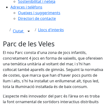
Sostenibilitat i neteja
Adreces i telèfons
Queixes i suggeriments
Directori de contacte
Llocs d'interès
Ciutat
Parc de les Veles
El nou Parc consta d'una zona de jocs infantils,
concretament 4 jocs en forma de vaixells, que ofereixen
una temàtica unitària al voltant del mar, i s'hi han
col·locat també aparells de gimnàs. Seguint la normativa
de costes, que marca que han d'haver pocs punts de
llum i alts, s'hi ha instal·lat un enllumenat alt, tipus led,
tota la il·luminació instal·lada és de baix consum.
L'aspecte més innovador del parc és l'àrea on es troba
la font ornamental de sortidors interactius distribuïts