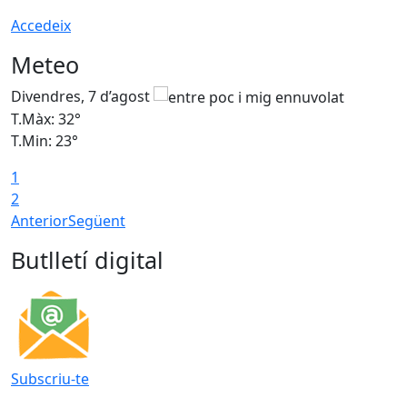
Accedeix
Meteo
Divendres, 7 d’agost
D
T.Màx: 32°
T
T.Min: 23°
T
1
2
Anterior
Següent
Butlletí digital
Subscriu-te