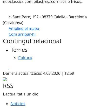
neoclàssics com pilastres, cornises o frisos.
c. Sant Pere, 152 - 08370 Calella - Barcelona
(Catalunya)
Amplieu el mapa
Com arribar-hi
Leaflet
| ©
OpenStreetMap
contributors
Contingut relacionat
+
Temes
−
Cultura
Facebook
X
Darrera actualització: 4.03.2026 | 12:59
RSS
L'actualitat a un clic
Notícies