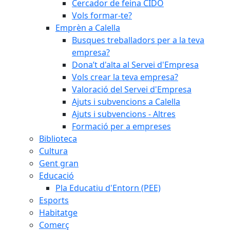
Cercador de feina CIDO
Vols formar-te?
Emprèn a Calella
Busques treballadors per a la teva
empresa?
Dona’t d'alta al Servei d'Empresa
Vols crear la teva empresa?
Valoració del Servei d'Empresa
Ajuts i subvencions a Calella
Ajuts i subvencions - Altres
Formació per a empreses
Biblioteca
Cultura
Gent gran
Educació
Pla Educatiu d'Entorn (PEE)
Esports
Habitatge
Comerç