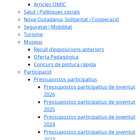
Articles OMIC
Salut i Polítiques socials
Nova Ciutadania, Solitaritat i Cooperació
Seguretat i Mobilitat
Turisme
Museus
Recull d'exposicions anteriors
Oferta Pedagògica
Concurs de pintura ràpida
Participació
Pressupostos participatius
Pressupostos participatius de joventut
2026
Pressupostos participatius de joventut
2025
Pressupostos participatius de joventut
2024
Pressupostos participatius de joventut
2023