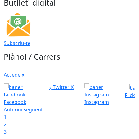
Butlletí digital
Subscriu-te
Plànol / Carrers
Accedeix
Twitter X
Flickr
Facebook
Instagram
Anterior
Següent
1
2
3