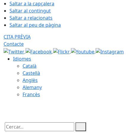
Saltar a la capçalera
Saltar al contingut
Saltar a relacionats
Saltar al peu de pàgina
CITA PRÈVIA
Contacte
Idiomes
Català
Castellà
Anglès
Alemany
Francès
09.08.2026 | 16:33
Cercar: