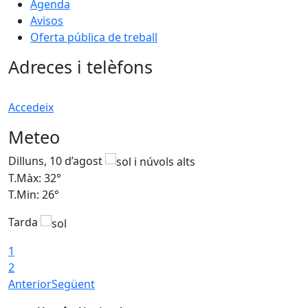
Agenda
Avisos
Oferta pública de treball
Adreces i telèfons
Accedeix
Meteo
Dilluns, 10 d’agost
D
T.Màx: 32°
T
T.Min: 26°
T
Tarda
T
1
2
Anterior
Següent