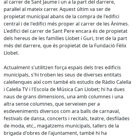
al carrer de Sant Jaume i un a la part del darrere,
paral·lel al mateix carrer. Aquest últim va ser de
propietat municipal abans de la compra de l'edifici
central i de l'edifici més proper al carrer de les Ànimes.
L'edifici del carrer de Sant Pere encara és de propietat
dels hereus de les famílies Llobet i Guri, tret de la part
més del darrere, que és propietat de la Fundació Fèlix
Llobet.
Actualment s'utilitzen força espais dels tres edificis
municipals, s'hi troben les seus de diverses entitats
calellenques així com també els estudis de Ràdio Calella
i Calella TV i l'Escola de Música Can Llobet; hi ha dues
naus de grans dimensions, una amb columnes i una
altra sense columnes, que serveixen per a
esdeveniments diversos com ara balls de carnaval,
festivals de dansa, concerts i recitals, teatre, desfilades
de moda, etc., magatzems municipals, tallers de la
brigada d'obres de l'ajuntament, també hi ha