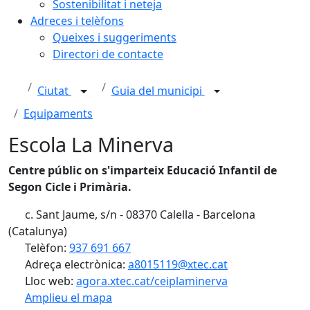
Sostenibilitat i neteja
Adreces i telèfons
Queixes i suggeriments
Directori de contacte
Ciutat
Guia del municipi
Equipaments
Escola La Minerva
Centre públic on s'imparteix Educació Infantil de
Segon Cicle i Primària.
c. Sant Jaume, s/n - 08370 Calella - Barcelona
(Catalunya)
Telèfon:
937 691 667
Adreça electrònica:
a8015119@xtec.cat
Lloc web:
agora.xtec.cat/ceiplaminerva
Amplieu el mapa