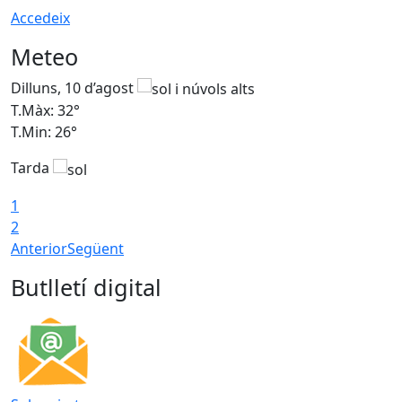
Accedeix
Meteo
Dilluns, 10 d’agost
D
T.Màx: 32°
T
T.Min: 26°
T
Tarda
T
1
2
Anterior
Següent
Butlletí digital