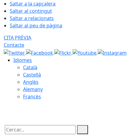
Saltar a la capçalera
Saltar al contingut
Saltar a relacionats
Saltar al peu de pàgina
CITA PRÈVIA
Contacte
Idiomes
Català
Castellà
Anglès
Alemany
Francès
10.08.2026 | 12:29
Cercar: