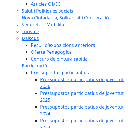
Articles OMIC
Salut i Polítiques socials
Nova Ciutadania, Solitaritat i Cooperació
Seguretat i Mobilitat
Turisme
Museus
Recull d'exposicions anteriors
Oferta Pedagògica
Concurs de pintura ràpida
Participació
Pressupostos participatius
Pressupostos participatius de joventut
2026
Pressupostos participatius de joventut
2025
Pressupostos participatius de joventut
2024
Pressupostos participatius de joventut
2023