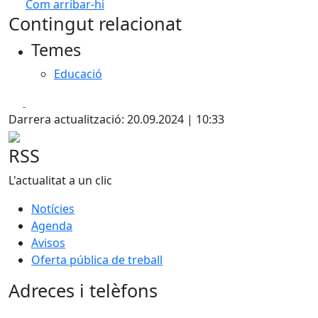
Com arribar-hi
Leaflet
| ©
OpenStreetMap
contributors
Contingut relacionat
+
Temes
−
Educació
Facebook
X
Darrera actualització: 20.09.2024 | 10:33
RSS
L'actualitat a un clic
Notícies
Agenda
Avisos
Oferta pública de treball
Adreces i telèfons