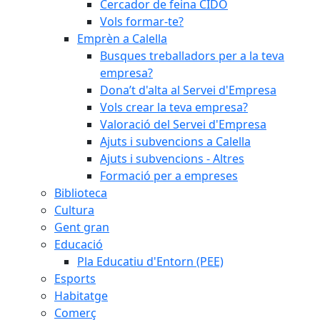
Cercador de feina CIDO
Vols formar-te?
Emprèn a Calella
Busques treballadors per a la teva
empresa?
Dona’t d'alta al Servei d'Empresa
Vols crear la teva empresa?
Valoració del Servei d'Empresa
Ajuts i subvencions a Calella
Ajuts i subvencions - Altres
Formació per a empreses
Biblioteca
Cultura
Gent gran
Educació
Pla Educatiu d'Entorn (PEE)
Esports
Habitatge
Comerç