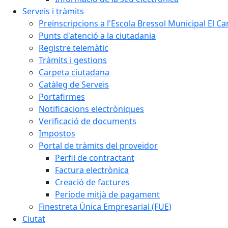
Serveis i tràmits
Preinscripcions a l'Escola Bressol Municipal El Ca
Punts d'atenció a la ciutadania
Registre telemàtic
Tràmits i gestions
Carpeta ciutadana
Catàleg de Serveis
Portafirmes
Notificacions electròniques
Verificació de documents
Impostos
Portal de tràmits del proveïdor
Perfil de contractant
Factura electrònica
Creació de factures
Període mitjà de pagament
Finestreta Única Empresarial (FUE)
Ciutat