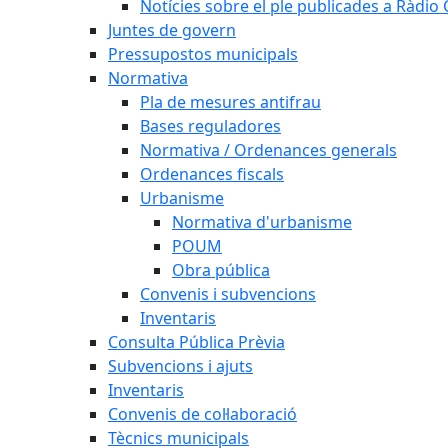
Notícies sobre el ple publicades a Ràdio C
Juntes de govern
Pressupostos municipals
Normativa
Pla de mesures antifrau
Bases reguladores
Normativa / Ordenances generals
Ordenances fiscals
Urbanisme
Normativa d'urbanisme
POUM
Obra pública
Convenis i subvencions
Inventaris
Consulta Pública Prèvia
Subvencions i ajuts
Inventaris
Convenis de col·laboració
Tècnics municipals