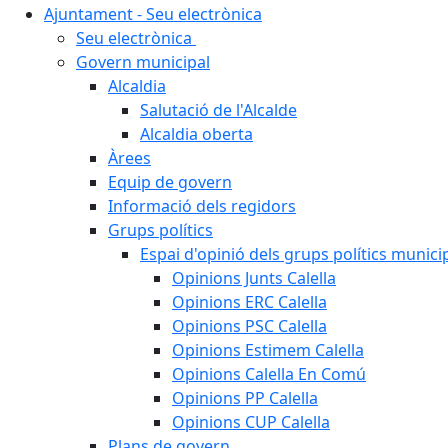
Ajuntament - Seu electrònica
Seu electrònica
Govern municipal
Alcaldia
Salutació de l'Alcalde
Alcaldia oberta
Àrees
Equip de govern
Informació dels regidors
Grups polítics
Espai d'opinió dels grups polítics munici
Opinions Junts Calella
Opinions ERC Calella
Opinions PSC Calella
Opinions Estimem Calella
Opinions Calella En Comú
Opinions PP Calella
Opinions CUP Calella
Plans de govern