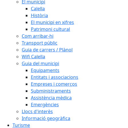
El municipi
Calella
Història
El municipi en xifres
Patrimoni cultural
Com arribar-hi
Transport públic
Guia de carrers / Plànol
Wifi Calella
Guia del municipi
Equipaments
Entitats i associacions
Empreses i comerços
Subministraments
Assistència mèdica
Emergències
Llocs d'interès
Informació geogràfica
Turisme