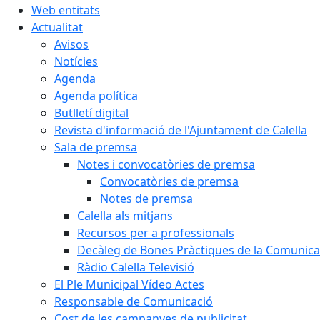
Web entitats
Actualitat
Avisos
Notícies
Agenda
Agenda política
Butlletí digital
Revista d'informació de l'Ajuntament de Calella
Sala de premsa
Notes i convocatòries de premsa
Convocatòries de premsa
Notes de premsa
Calella als mitjans
Recursos per a professionals
Decàleg de Bones Pràctiques de la Comunicac
Ràdio Calella Televisió
El Ple Municipal Vídeo Actes
Responsable de Comunicació
Cost de les campanyes de publicitat