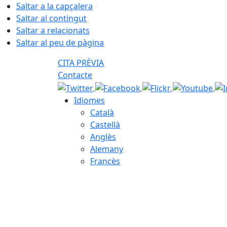
Saltar a la capçalera
Saltar al contingut
Saltar a relacionats
Saltar al peu de pàgina
CITA PRÈVIA
Contacte
Idiomes
Català
Castellà
Anglès
Alemany
Francès
09.08.2026 | 11:57