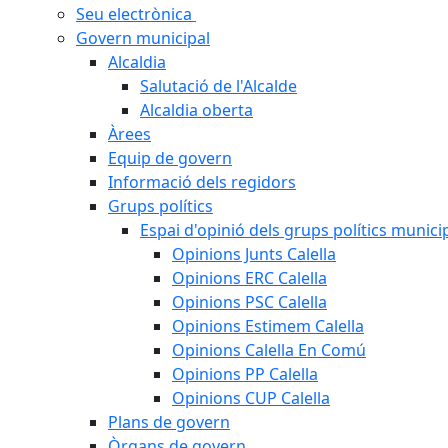
Seu electrònica
Govern municipal
Alcaldia
Salutació de l'Alcalde
Alcaldia oberta
Àrees
Equip de govern
Informació dels regidors
Grups polítics
Espai d'opinió dels grups polítics munici
Opinions Junts Calella
Opinions ERC Calella
Opinions PSC Calella
Opinions Estimem Calella
Opinions Calella En Comú
Opinions PP Calella
Opinions CUP Calella
Plans de govern
Òrgans de govern