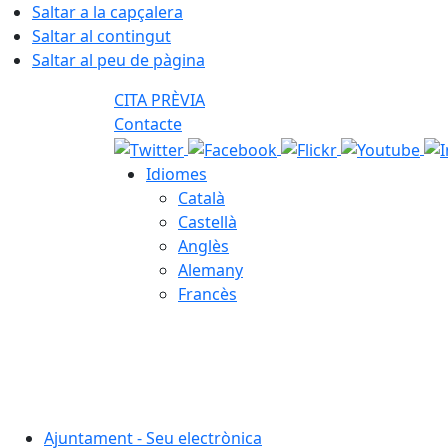
Saltar a la capçalera
Saltar al contingut
Saltar al peu de pàgina
CITA PRÈVIA
Contacte
Idiomes
Català
Castellà
Anglès
Alemany
Francès
06.08.2026 | 15:12
Ajuntament - Seu electrònica