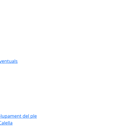
eventuals
olupament del ple
alella