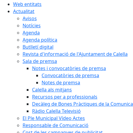
Web entitats
Actualitat
Avisos
Notícies
Agenda
Agenda política
Butlletí digital
Revista d'informació de l'Ajuntament de Calella
Sala de premsa
Notes i convocatòries de premsa
Convocatòries de premsa
Notes de premsa
Calella als mitjans
Recursos per a professionals
Decàleg de Bones Pràctiques de la Comunicac
Ràdio Calella Televisió
El Ple Municipal Vídeo Actes
Responsable de Comunicació
Cost de les campanyes de publicitat