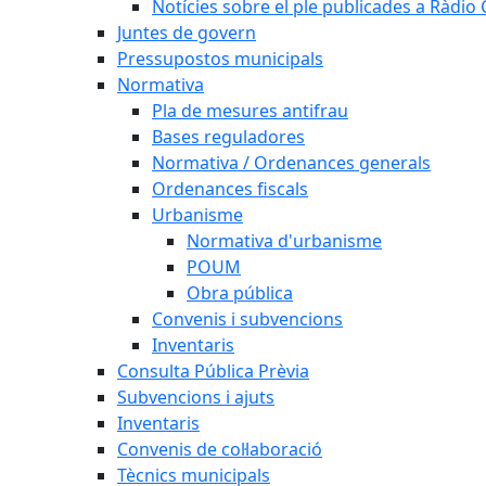
Notícies sobre el ple publicades a Ràdio C
Juntes de govern
Pressupostos municipals
Normativa
Pla de mesures antifrau
Bases reguladores
Normativa / Ordenances generals
Ordenances fiscals
Urbanisme
Normativa d'urbanisme
POUM
Obra pública
Convenis i subvencions
Inventaris
Consulta Pública Prèvia
Subvencions i ajuts
Inventaris
Convenis de col·laboració
Tècnics municipals