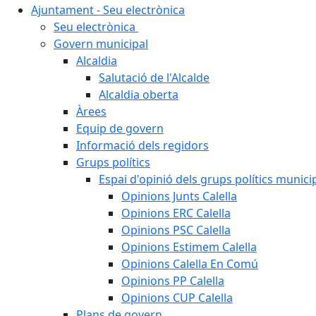
Ajuntament - Seu electrònica
Seu electrònica
Govern municipal
Alcaldia
Salutació de l'Alcalde
Alcaldia oberta
Àrees
Equip de govern
Informació dels regidors
Grups polítics
Espai d'opinió dels grups polítics munici
Opinions Junts Calella
Opinions ERC Calella
Opinions PSC Calella
Opinions Estimem Calella
Opinions Calella En Comú
Opinions PP Calella
Opinions CUP Calella
Plans de govern