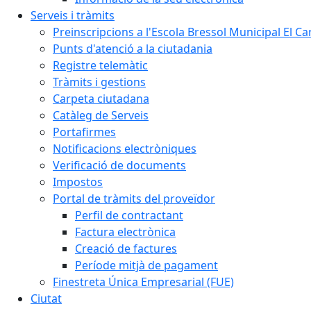
Serveis i tràmits
Preinscripcions a l'Escola Bressol Municipal El Ca
Punts d'atenció a la ciutadania
Registre telemàtic
Tràmits i gestions
Carpeta ciutadana
Catàleg de Serveis
Portafirmes
Notificacions electròniques
Verificació de documents
Impostos
Portal de tràmits del proveïdor
Perfil de contractant
Factura electrònica
Creació de factures
Període mitjà de pagament
Finestreta Única Empresarial (FUE)
Ciutat