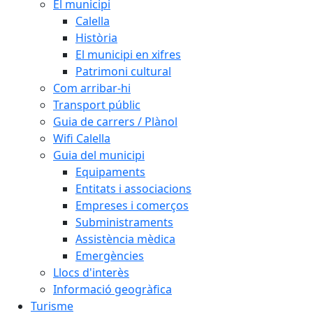
El municipi
Calella
Història
El municipi en xifres
Patrimoni cultural
Com arribar-hi
Transport públic
Guia de carrers / Plànol
Wifi Calella
Guia del municipi
Equipaments
Entitats i associacions
Empreses i comerços
Subministraments
Assistència mèdica
Emergències
Llocs d'interès
Informació geogràfica
Turisme