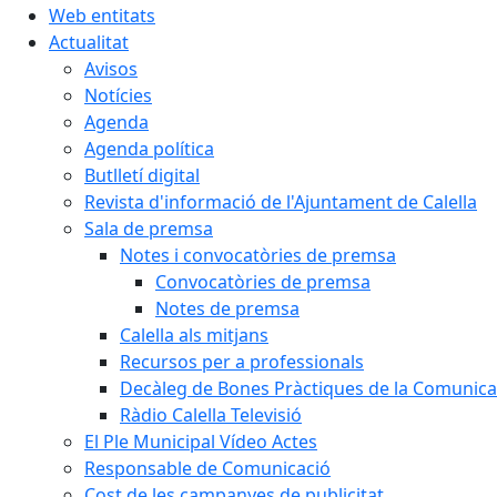
Web entitats
Actualitat
Avisos
Notícies
Agenda
Agenda política
Butlletí digital
Revista d'informació de l'Ajuntament de Calella
Sala de premsa
Notes i convocatòries de premsa
Convocatòries de premsa
Notes de premsa
Calella als mitjans
Recursos per a professionals
Decàleg de Bones Pràctiques de la Comunicac
Ràdio Calella Televisió
El Ple Municipal Vídeo Actes
Responsable de Comunicació
Cost de les campanyes de publicitat