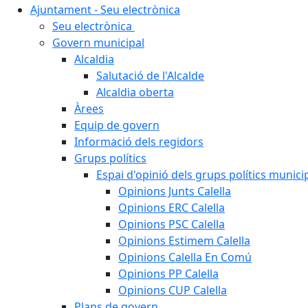
Ajuntament - Seu electrònica
Seu electrònica
Govern municipal
Alcaldia
Salutació de l'Alcalde
Alcaldia oberta
Àrees
Equip de govern
Informació dels regidors
Grups polítics
Espai d'opinió dels grups polítics munici
Opinions Junts Calella
Opinions ERC Calella
Opinions PSC Calella
Opinions Estimem Calella
Opinions Calella En Comú
Opinions PP Calella
Opinions CUP Calella
Plans de govern