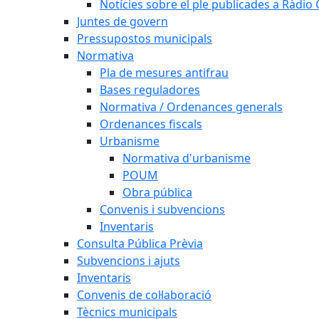
Notícies sobre el ple publicades a Ràdio C
Juntes de govern
Pressupostos municipals
Normativa
Pla de mesures antifrau
Bases reguladores
Normativa / Ordenances generals
Ordenances fiscals
Urbanisme
Normativa d'urbanisme
POUM
Obra pública
Convenis i subvencions
Inventaris
Consulta Pública Prèvia
Subvencions i ajuts
Inventaris
Convenis de col·laboració
Tècnics municipals