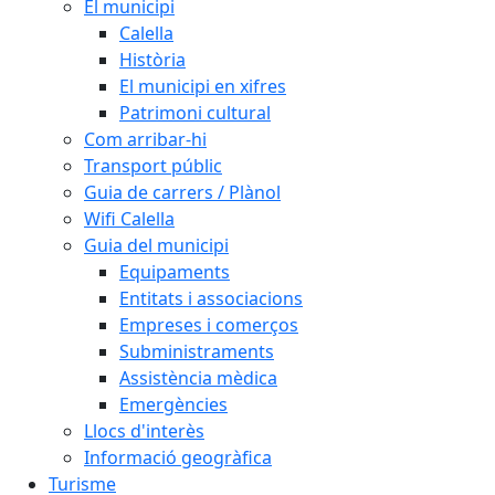
El municipi
Calella
Història
El municipi en xifres
Patrimoni cultural
Com arribar-hi
Transport públic
Guia de carrers / Plànol
Wifi Calella
Guia del municipi
Equipaments
Entitats i associacions
Empreses i comerços
Subministraments
Assistència mèdica
Emergències
Llocs d'interès
Informació geogràfica
Turisme