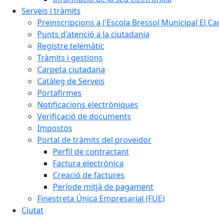
Serveis i tràmits
Preinscripcions a l'Escola Bressol Municipal El Ca
Punts d'atenció a la ciutadania
Registre telemàtic
Tràmits i gestions
Carpeta ciutadana
Catàleg de Serveis
Portafirmes
Notificacions electròniques
Verificació de documents
Impostos
Portal de tràmits del proveïdor
Perfil de contractant
Factura electrònica
Creació de factures
Període mitjà de pagament
Finestreta Única Empresarial (FUE)
Ciutat