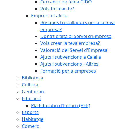
Cercador de feina CIDO
Vols formar-te?
Emprèn a Calella
Busques treballadors per a la teva
empresa?
Dona’t d'alta al Servei d'Empresa
Vols crear la teva empresa?
Valoració del Servei d'Empresa
Ajuts i subvencions a Calella
Ajuts i subvencions - Altres
Formació per a empreses
Biblioteca
Cultura
Gent gran
Educació
Pla Educatiu d'Entorn (PEE)
Esports
Habitatge
Comerç