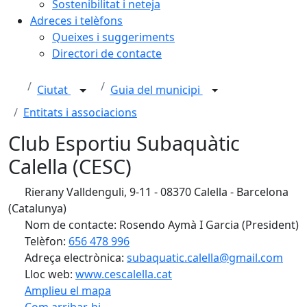
Sostenibilitat i neteja
Adreces i telèfons
Queixes i suggeriments
Directori de contacte
Ciutat
Guia del municipi
Entitats i associacions
Club Esportiu Subaquàtic
Calella (CESC)
Rierany Valldenguli, 9-11 - 08370 Calella - Barcelona
(Catalunya)
Nom de contacte: Rosendo Aymà I Garcia (President)
Telèfon:
656 478 996
Adreça electrònica:
subaquatic.calella@gmail.com
Lloc web:
www.cescalella.cat
Amplieu el mapa
Com arribar-hi