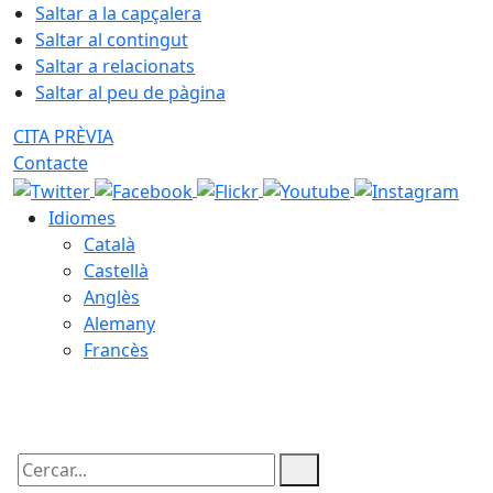
Saltar a la capçalera
Saltar al contingut
Saltar a relacionats
Saltar al peu de pàgina
CITA PRÈVIA
Contacte
Idiomes
Català
Castellà
Anglès
Alemany
Francès
07.08.2026 | 20:04
Cercar: