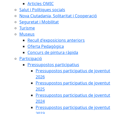
Articles OMIC
Salut i Polítiques socials
Nova Ciutadania, Solitaritat i Cooperació
Seguretat i Mobilitat
Turisme
Museus
Recull d'exposicions anteriors
Oferta Pedagògica
Concurs de pintura ràpida
Participació
Pressupostos participatius
Pressupostos participatius de joventut
2026
Pressupostos participatius de joventut
2025
Pressupostos participatius de joventut
2024
Pressupostos participatius de joventut
2023