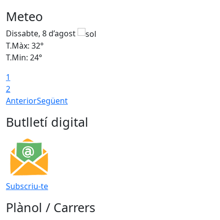
Meteo
Dissabte, 8 d’agost
D
T.Màx: 32°
T
T.Min: 24°
T
1
2
Anterior
Següent
Butlletí digital
Subscriu-te
Plànol / Carrers