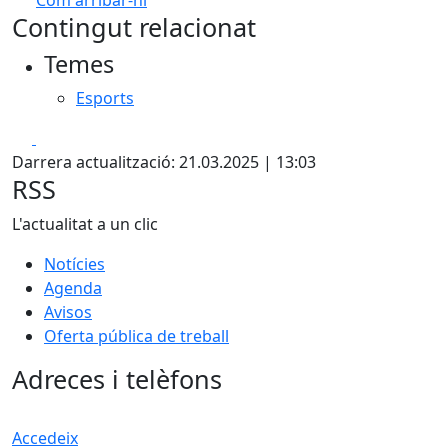
Leaflet
| ©
OpenStreetMap
contributors
Contingut relacionat
+
Temes
−
Esports
Facebook
X
Darrera actualització: 21.03.2025 | 13:03
RSS
L'actualitat a un clic
Notícies
Agenda
Avisos
Oferta pública de treball
Adreces i telèfons
Accedeix