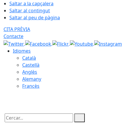
Saltar a la capçalera
Saltar al contingut
Saltar al peu de pàgina
CITA PRÈVIA
Contacte
Idiomes
Català
Castellà
Anglès
Alemany
Francès
10.08.2026 | 12:17
Cercar: