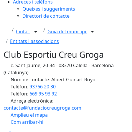
Adreces i telèfons
Queixes i suggeriments
Directori de contacte
Ciutat
Guia del municipi
Entitats i associacions
Club Esportiu Creu Groga
c. Sant Jaume, 20-34 - 08370 Calella - Barcelona
(Catalunya)
Nom de contacte: Albert Guinart Royo
Telèfon:
93766 20 30
Telèfon:
669 95 93 92
Adreça electrònica:
contacte@fundaciocreugroga.com
Amplieu el mapa
Com arribar-hi
Leaflet
| ©
OpenStreetMap
contributors
Facebook
X