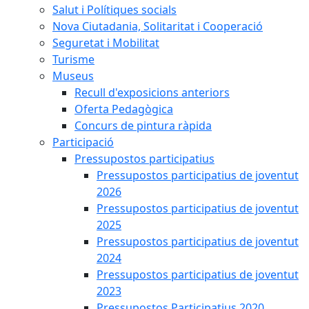
Salut i Polítiques socials
Nova Ciutadania, Solitaritat i Cooperació
Seguretat i Mobilitat
Turisme
Museus
Recull d'exposicions anteriors
Oferta Pedagògica
Concurs de pintura ràpida
Participació
Pressupostos participatius
Pressupostos participatius de joventut
2026
Pressupostos participatius de joventut
2025
Pressupostos participatius de joventut
2024
Pressupostos participatius de joventut
2023
Pressupostos Participatius 2020