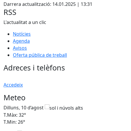
+
Darrera actualització: 14.01.2025 | 13:31
−
RSS
L'actualitat a un clic
Notícies
Agenda
Avisos
Oferta pública de treball
Adreces i telèfons
Accedeix
Meteo
Dilluns, 10 d’agost
D
T.Màx: 32°
T
T.Min: 26°
T