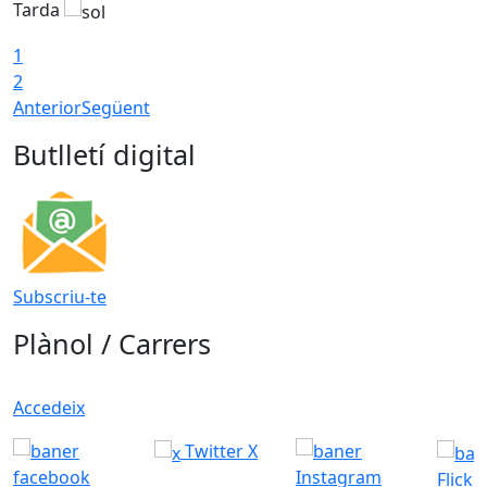
Tarda
T
1
2
Anterior
Següent
Butlletí digital
Subscriu-te
Plànol / Carrers
Accedeix
Twitter X
Flickr