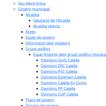
Seu electrònica
Govern municipal
Alcaldia
Salutació de l'Alcalde
Alcaldia oberta
Àrees
Equip de govern
Informació dels regidors
Grups polítics
Espai d'opinió dels grups polítics munici
Opinions Junts Calella
Opinions ERC Calella
Opinions PSC Calella
Opinions Estimem Calella
Opinions Calella En Comú
Opinions PP Calella
Opinions CUP Calella
Plans de govern
Òrgans de govern