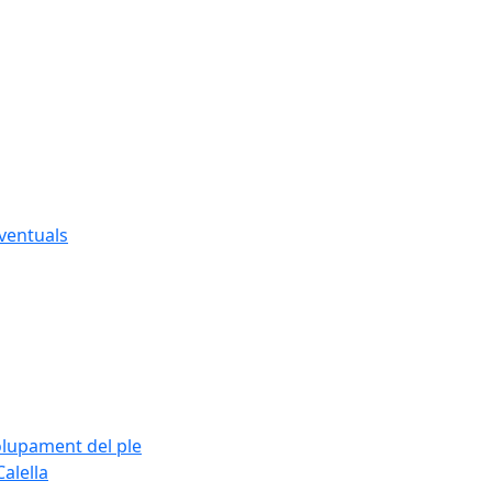
eventuals
olupament del ple
alella