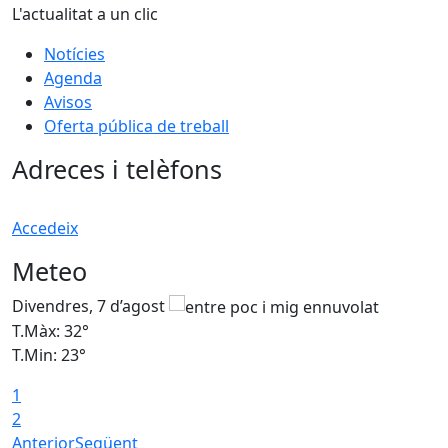
L'actualitat a un clic
Notícies
Agenda
Avisos
Oferta pública de treball
Adreces i telèfons
Accedeix
Meteo
Divendres, 7 d’agost
D
T.Màx: 32°
T
T.Min: 23°
T
1
2
Anterior
Següent