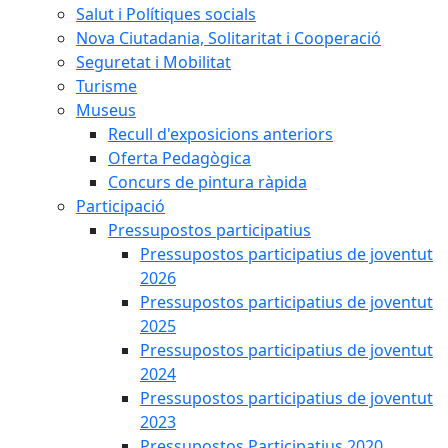
Salut i Polítiques socials
Nova Ciutadania, Solitaritat i Cooperació
Seguretat i Mobilitat
Turisme
Museus
Recull d'exposicions anteriors
Oferta Pedagògica
Concurs de pintura ràpida
Participació
Pressupostos participatius
Pressupostos participatius de joventut
2026
Pressupostos participatius de joventut
2025
Pressupostos participatius de joventut
2024
Pressupostos participatius de joventut
2023
Pressupostos Participatius 2020