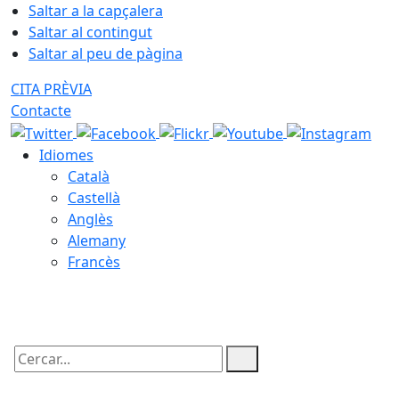
Saltar a la capçalera
Saltar al contingut
Saltar al peu de pàgina
CITA PRÈVIA
Contacte
Idiomes
Català
Castellà
Anglès
Alemany
Francès
06.08.2026 | 21:26
Cercar: