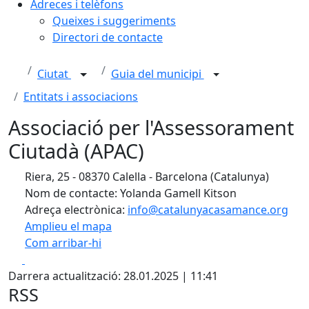
Adreces i telèfons
Queixes i suggeriments
Directori de contacte
Ciutat
Guia del municipi
Entitats i associacions
Associació per l'Assessorament
Ciutadà (APAC)
Riera, 25 - 08370 Calella - Barcelona (Catalunya)
Nom de contacte: Yolanda Gamell Kitson
Adreça electrònica:
info@catalunyacasamance.org
Amplieu el mapa
Com arribar-hi
Leaflet
| ©
OpenStreetMap
contributors
Facebook
X
+
Darrera actualització: 28.01.2025 | 11:41
−
RSS