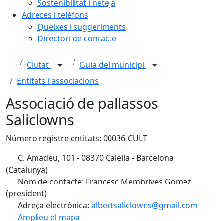
Sostenibilitat i neteja
Adreces i telèfons
Queixes i suggeriments
Directori de contacte
Ciutat
Guia del municipi
Entitats i associacions
Associació de pallassos
Saliclowns
Número registre entitats: 00036-CULT
C. Amadeu, 101 - 08370 Calella - Barcelona
(Catalunya)
Nom de contacte: Francesc Membrives Gomez
(president)
Adreça electrònica:
albertsaliclowns@gmail.com
Amplieu el mapa