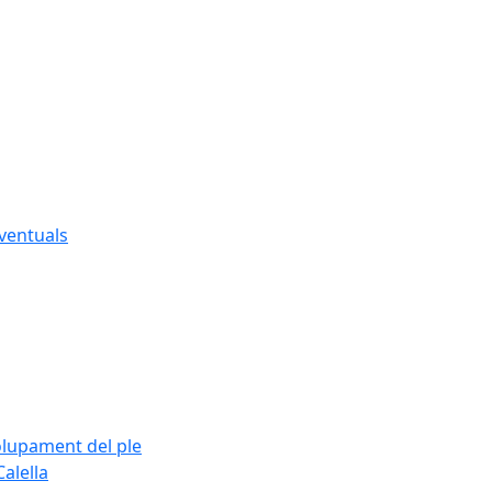
eventuals
olupament del ple
alella