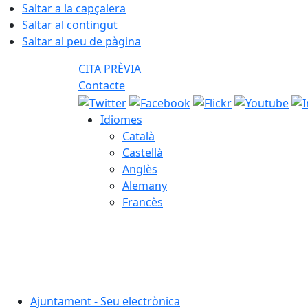
Saltar a la capçalera
Saltar al contingut
Saltar al peu de pàgina
CITA PRÈVIA
Contacte
Idiomes
Català
Castellà
Anglès
Alemany
Francès
08.08.2026 | 07:53
Ajuntament - Seu electrònica