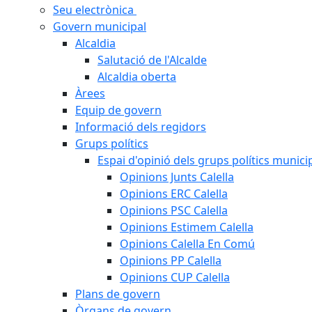
Seu electrònica
Govern municipal
Alcaldia
Salutació de l'Alcalde
Alcaldia oberta
Àrees
Equip de govern
Informació dels regidors
Grups polítics
Espai d'opinió dels grups polítics munici
Opinions Junts Calella
Opinions ERC Calella
Opinions PSC Calella
Opinions Estimem Calella
Opinions Calella En Comú
Opinions PP Calella
Opinions CUP Calella
Plans de govern
Òrgans de govern