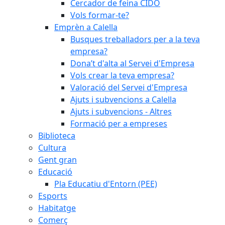
Cercador de feina CIDO
Vols formar-te?
Emprèn a Calella
Busques treballadors per a la teva
empresa?
Dona’t d'alta al Servei d'Empresa
Vols crear la teva empresa?
Valoració del Servei d'Empresa
Ajuts i subvencions a Calella
Ajuts i subvencions - Altres
Formació per a empreses
Biblioteca
Cultura
Gent gran
Educació
Pla Educatiu d'Entorn (PEE)
Esports
Habitatge
Comerç