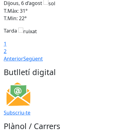
Dijous, 6 d’agost
D
T.Màx: 31°
T
T.Min: 22°
T
Tarda
1
2
Anterior
Següent
Butlletí digital
Subscriu-te
Plànol / Carrers