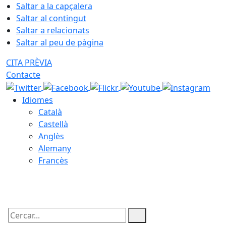
Saltar a la capçalera
Saltar al contingut
Saltar a relacionats
Saltar al peu de pàgina
CITA PRÈVIA
Contacte
Idiomes
Català
Castellà
Anglès
Alemany
Francès
06.08.2026 | 09:03
Cercar: