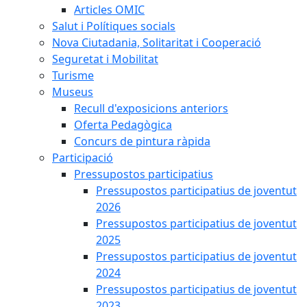
Articles OMIC
Salut i Polítiques socials
Nova Ciutadania, Solitaritat i Cooperació
Seguretat i Mobilitat
Turisme
Museus
Recull d'exposicions anteriors
Oferta Pedagògica
Concurs de pintura ràpida
Participació
Pressupostos participatius
Pressupostos participatius de joventut
2026
Pressupostos participatius de joventut
2025
Pressupostos participatius de joventut
2024
Pressupostos participatius de joventut
2023