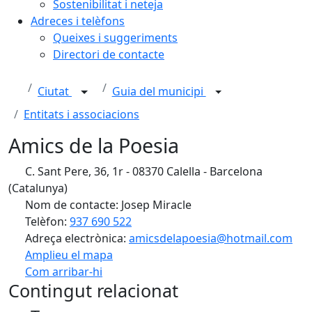
Sostenibilitat i neteja
Adreces i telèfons
Queixes i suggeriments
Directori de contacte
Ciutat
Guia del municipi
Entitats i associacions
Amics de la Poesia
C. Sant Pere, 36, 1r - 08370 Calella - Barcelona
(Catalunya)
Nom de contacte: Josep Miracle
Telèfon:
937 690 522
Adreça electrònica:
amicsdelapoesia@hotmail.com
Amplieu el mapa
Com arribar-hi
Leaflet
| ©
OpenStreetMap
contributors
Contingut relacionat
+