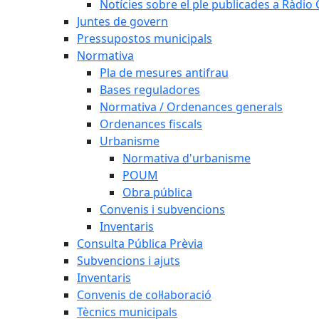
Notícies sobre el ple publicades a Ràdio C
Juntes de govern
Pressupostos municipals
Normativa
Pla de mesures antifrau
Bases reguladores
Normativa / Ordenances generals
Ordenances fiscals
Urbanisme
Normativa d'urbanisme
POUM
Obra pública
Convenis i subvencions
Inventaris
Consulta Pública Prèvia
Subvencions i ajuts
Inventaris
Convenis de col·laboració
Tècnics municipals