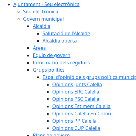
Ajuntament - Seu electrònica
Seu electrònica
Govern municipal
Alcaldia
Salutació de l'Alcalde
Alcaldia oberta
Àrees
Equip de govern
Informació dels regidors
Grups polítics
Espai d'opinió dels grups polítics munici
Opinions Junts Calella
Opinions ERC Calella
Opinions PSC Calella
Opinions Estimem Calella
Opinions Calella En Comú
Opinions PP Calella
Opinions CUP Calella
Plans de govern