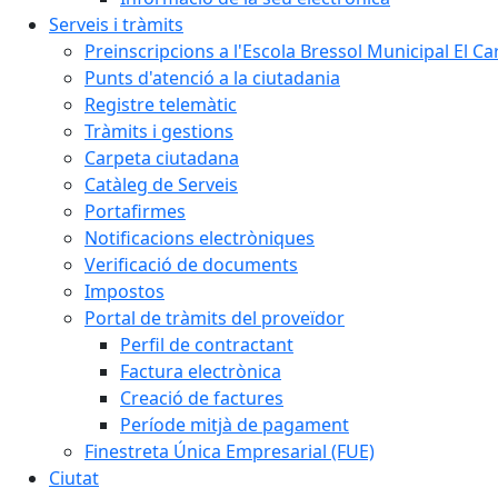
Serveis i tràmits
Preinscripcions a l'Escola Bressol Municipal El Ca
Punts d'atenció a la ciutadania
Registre telemàtic
Tràmits i gestions
Carpeta ciutadana
Catàleg de Serveis
Portafirmes
Notificacions electròniques
Verificació de documents
Impostos
Portal de tràmits del proveïdor
Perfil de contractant
Factura electrònica
Creació de factures
Període mitjà de pagament
Finestreta Única Empresarial (FUE)
Ciutat