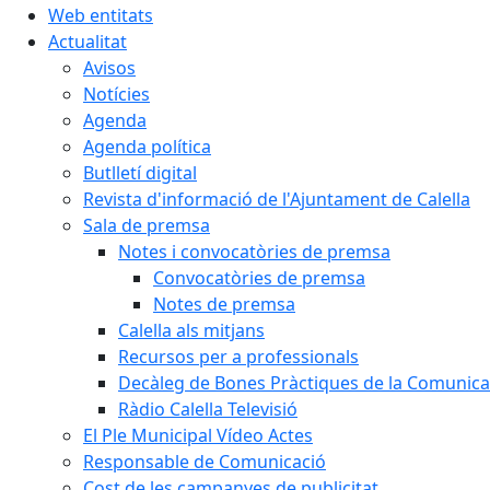
Web entitats
Actualitat
Avisos
Notícies
Agenda
Agenda política
Butlletí digital
Revista d'informació de l'Ajuntament de Calella
Sala de premsa
Notes i convocatòries de premsa
Convocatòries de premsa
Notes de premsa
Calella als mitjans
Recursos per a professionals
Decàleg de Bones Pràctiques de la Comunicac
Ràdio Calella Televisió
El Ple Municipal Vídeo Actes
Responsable de Comunicació
Cost de les campanyes de publicitat