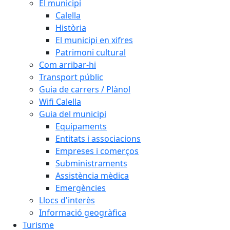
El municipi
Calella
Història
El municipi en xifres
Patrimoni cultural
Com arribar-hi
Transport públic
Guia de carrers / Plànol
Wifi Calella
Guia del municipi
Equipaments
Entitats i associacions
Empreses i comerços
Subministraments
Assistència mèdica
Emergències
Llocs d'interès
Informació geogràfica
Turisme