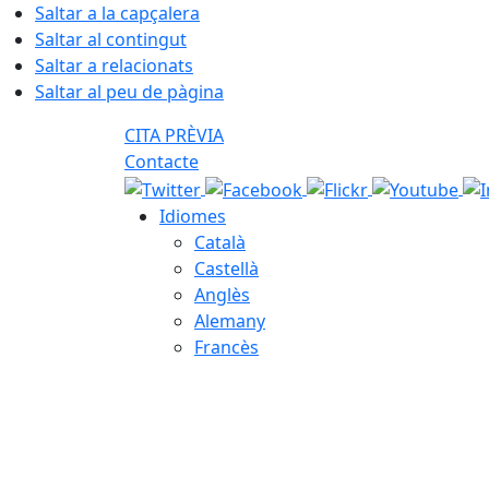
Saltar a la capçalera
Saltar al contingut
Saltar a relacionats
Saltar al peu de pàgina
CITA PRÈVIA
Contacte
Idiomes
Català
Castellà
Anglès
Alemany
Francès
06.08.2026 | 19:38