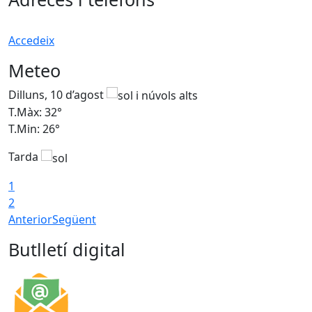
Accedeix
Meteo
Dilluns, 10 d’agost
D
T.Màx: 32°
T
T.Min: 26°
T
Tarda
T
1
2
Anterior
Següent
Butlletí digital