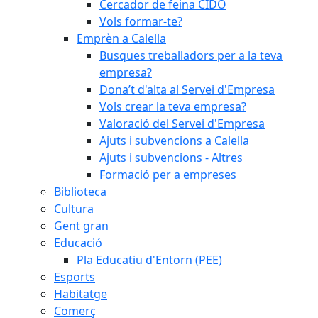
Cercador de feina CIDO
Vols formar-te?
Emprèn a Calella
Busques treballadors per a la teva
empresa?
Dona’t d'alta al Servei d'Empresa
Vols crear la teva empresa?
Valoració del Servei d'Empresa
Ajuts i subvencions a Calella
Ajuts i subvencions - Altres
Formació per a empreses
Biblioteca
Cultura
Gent gran
Educació
Pla Educatiu d'Entorn (PEE)
Esports
Habitatge
Comerç