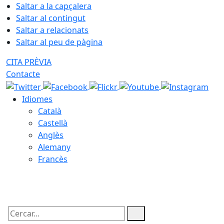
Saltar a la capçalera
Saltar al contingut
Saltar a relacionats
Saltar al peu de pàgina
CITA PRÈVIA
Contacte
Idiomes
Català
Castellà
Anglès
Alemany
Francès
10.08.2026 | 07:48
Cercar: