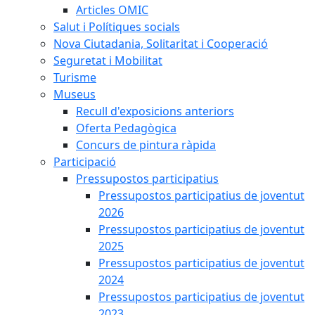
Articles OMIC
Salut i Polítiques socials
Nova Ciutadania, Solitaritat i Cooperació
Seguretat i Mobilitat
Turisme
Museus
Recull d'exposicions anteriors
Oferta Pedagògica
Concurs de pintura ràpida
Participació
Pressupostos participatius
Pressupostos participatius de joventut
2026
Pressupostos participatius de joventut
2025
Pressupostos participatius de joventut
2024
Pressupostos participatius de joventut
2023