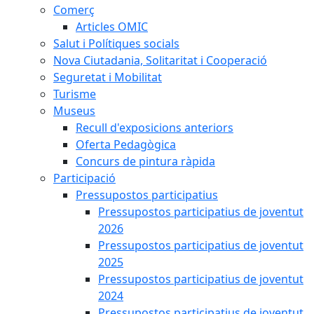
Comerç
Articles OMIC
Salut i Polítiques socials
Nova Ciutadania, Solitaritat i Cooperació
Seguretat i Mobilitat
Turisme
Museus
Recull d'exposicions anteriors
Oferta Pedagògica
Concurs de pintura ràpida
Participació
Pressupostos participatius
Pressupostos participatius de joventut
2026
Pressupostos participatius de joventut
2025
Pressupostos participatius de joventut
2024
Pressupostos participatius de joventut