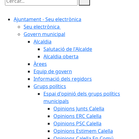
Cercar:
Ajuntament - Seu electrònica
Seu electrònica
Govern municipal
Alcaldia
Salutació de l'Alcalde
Alcaldia oberta
Àrees
Equip de govern
Informació dels regidors
Grups polítics
Espai d'opinió dels grups polítics
municipals
Opinions Junts Calella
Opinions ERC Calella
Opinions PSC Calella
Opinions Estimem Calella
Opinions Calella En Comú