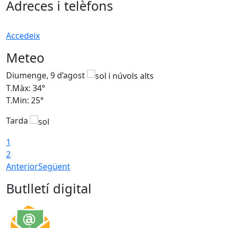
Adreces i telèfons
Accedeix
Meteo
Diumenge, 9 d’agost
D
T.Màx: 34°
T
T.Min: 25°
T
Tarda
T
1
2
Anterior
Següent
Butlletí digital