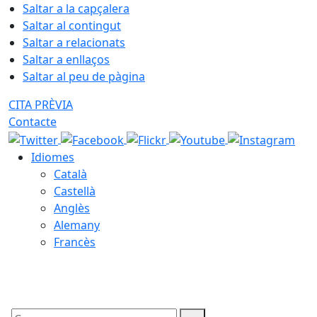
Saltar a la capçalera
Saltar al contingut
Saltar a relacionats
Saltar a enllaços
Saltar al peu de pàgina
CITA PRÈVIA
Contacte
Idiomes
Català
Castellà
Anglès
Alemany
Francès
08.08.2026 | 14:33