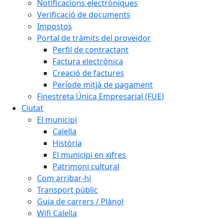
Notificacions electròniques
Verificació de documents
Impostos
Portal de tràmits del proveïdor
Perfil de contractant
Factura electrònica
Creació de factures
Període mitjà de pagament
Finestreta Única Empresarial (FUE)
Ciutat
El municipi
Calella
Història
El municipi en xifres
Patrimoni cultural
Com arribar-hi
Transport públic
Guia de carrers / Plànol
Wifi Calella