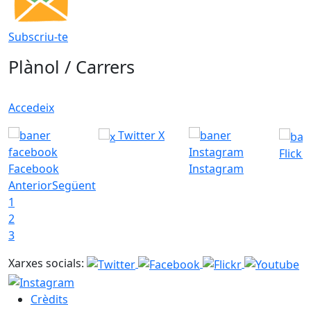
Subscriu-te
Plànol / Carrers
Accedeix
Twitter X
Flickr
Facebook
Instagram
Anterior
Següent
1
2
3
Xarxes socials:
Crèdits