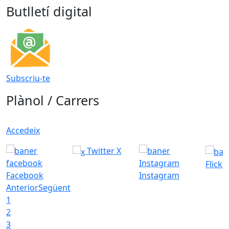
Butlletí digital
Subscriu-te
Plànol / Carrers
Accedeix
Twitter X
Flickr
Facebook
Instagram
Anterior
Següent
1
2
3