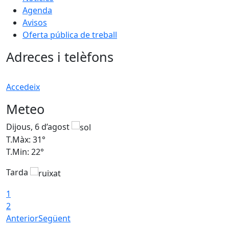
Agenda
Avisos
Oferta pública de treball
Adreces i telèfons
Accedeix
Meteo
Dijous, 6 d’agost
D
T.Màx: 31°
T
T.Min: 22°
T
Tarda
1
2
Anterior
Següent