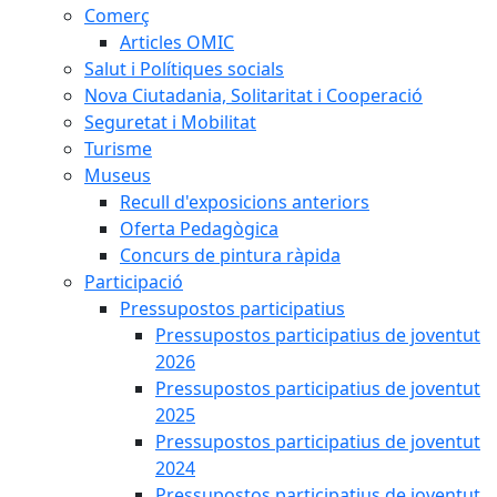
Comerç
Articles OMIC
Salut i Polítiques socials
Nova Ciutadania, Solitaritat i Cooperació
Seguretat i Mobilitat
Turisme
Museus
Recull d'exposicions anteriors
Oferta Pedagògica
Concurs de pintura ràpida
Participació
Pressupostos participatius
Pressupostos participatius de joventut
2026
Pressupostos participatius de joventut
2025
Pressupostos participatius de joventut
2024
Pressupostos participatius de joventut