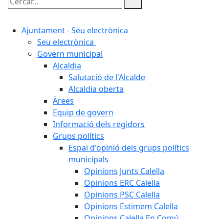
Cercar:
Ajuntament - Seu electrònica
Seu electrònica
Govern municipal
Alcaldia
Salutació de l'Alcalde
Alcaldia oberta
Àrees
Equip de govern
Informació dels regidors
Grups polítics
Espai d'opinió dels grups polítics
municipals
Opinions Junts Calella
Opinions ERC Calella
Opinions PSC Calella
Opinions Estimem Calella
Opinions Calella En Comú