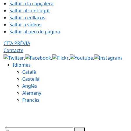
Saltar a la capçalera
Saltar al contingut
Saltar a enllaços
Saltar a vídeos
Saltar al peu de pàgina
CITA PRÈVIA
Contacte
Idiomes
Català
Castellà
Anglès
Alemany
Francès
06.08.2026 | 09:02