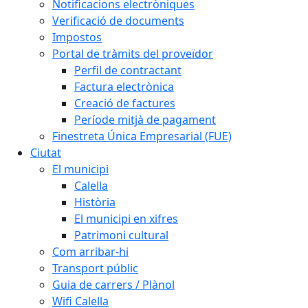
Notificacions electròniques
Verificació de documents
Impostos
Portal de tràmits del proveïdor
Perfil de contractant
Factura electrònica
Creació de factures
Període mitjà de pagament
Finestreta Única Empresarial (FUE)
Ciutat
El municipi
Calella
Història
El municipi en xifres
Patrimoni cultural
Com arribar-hi
Transport públic
Guia de carrers / Plànol
Wifi Calella