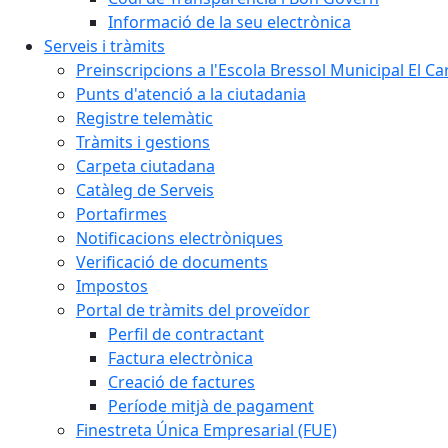
Informació de la seu electrònica
Serveis i tràmits
Preinscripcions a l'Escola Bressol Municipal El Ca
Punts d'atenció a la ciutadania
Registre telemàtic
Tràmits i gestions
Carpeta ciutadana
Catàleg de Serveis
Portafirmes
Notificacions electròniques
Verificació de documents
Impostos
Portal de tràmits del proveïdor
Perfil de contractant
Factura electrònica
Creació de factures
Període mitjà de pagament
Finestreta Única Empresarial (FUE)