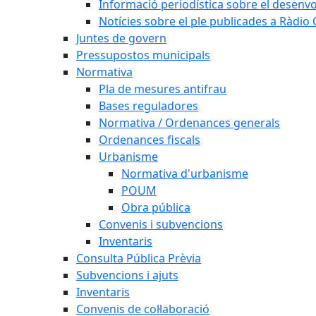
Informació periodística sobre el desenv
Notícies sobre el ple publicades a Ràdio C
Juntes de govern
Pressupostos municipals
Normativa
Pla de mesures antifrau
Bases reguladores
Normativa / Ordenances generals
Ordenances fiscals
Urbanisme
Normativa d'urbanisme
POUM
Obra pública
Convenis i subvencions
Inventaris
Consulta Pública Prèvia
Subvencions i ajuts
Inventaris
Convenis de col·laboració