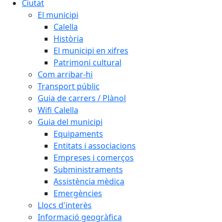
Ciutat
El municipi
Calella
Història
El municipi en xifres
Patrimoni cultural
Com arribar-hi
Transport públic
Guia de carrers / Plànol
Wifi Calella
Guia del municipi
Equipaments
Entitats i associacions
Empreses i comerços
Subministraments
Assistència mèdica
Emergències
Llocs d'interès
Informació geogràfica