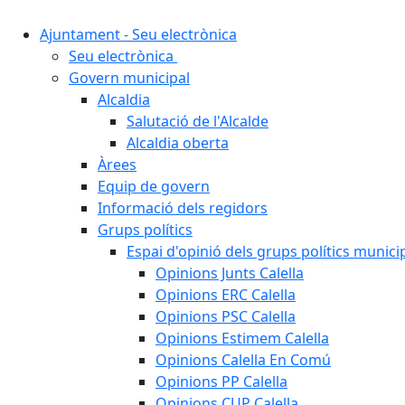
Ajuntament - Seu electrònica
Seu electrònica
Govern municipal
Alcaldia
Salutació de l'Alcalde
Alcaldia oberta
Àrees
Equip de govern
Informació dels regidors
Grups polítics
Espai d'opinió dels grups polítics munici
Opinions Junts Calella
Opinions ERC Calella
Opinions PSC Calella
Opinions Estimem Calella
Opinions Calella En Comú
Opinions PP Calella
Opinions CUP Calella