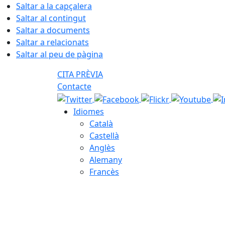
Saltar a la capçalera
Saltar al contingut
Saltar a documents
Saltar a relacionats
Saltar al peu de pàgina
CITA PRÈVIA
Contacte
Idiomes
Català
Castellà
Anglès
Alemany
Francès
08.08.2026 | 10:10