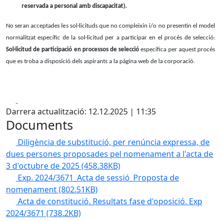
reservada a personal amb discapacitat).
No seran acceptades les sol·licituds que no compleixin i/o no presentin el model
normalitzat específic de la sol·licitud per a participar en el procés de selecció:
Sol·licitud de participació en processos de selecció
específica per aquest procés
que es troba a disposició dels aspirants a la pàgina web de la corporació.
Facebook
X
Darrera actualització: 12.12.2025 | 11:35
Documents
Diligència de substitució, per renúncia expressa, de
dues persones proposades pel nomenament a l'acta de
3 d'octubre de 2025
(458.38KB)
Exp. 2024/3671_Acta de sessió_Proposta de
nomenament
(802.51KB)
Acta de constitució. Resultats fase d'oposició. Exp
2024/3671
(738.2KB)