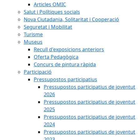
Articles OMIC
Salut i Polítiques socials
Nova Ciutadania, Solitaritat i Cooperació
Seguretat i Mobilitat
Turisme
Museus
Recull d'exposicions anteriors
Oferta Pedagògica
Concurs de pintura ràpida
Participació
Pressupostos participatius
Pressupostos participatius de joventut
2026
Pressupostos participatius de joventut
2025
Pressupostos participatius de joventut
2024
Pressupostos participatius de joventut
2023