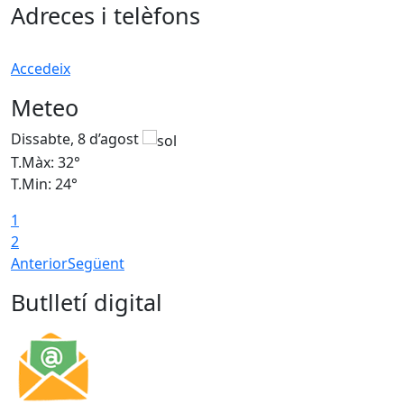
Adreces i telèfons
Accedeix
Meteo
Dissabte, 8 d’agost
D
T.Màx: 32°
T
T.Min: 24°
T
1
2
Anterior
Següent
Butlletí digital