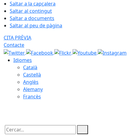
Saltar a la capçalera
Saltar al contingut
Saltar a documents
Saltar al peu de pàgina
CITA PRÈVIA
Contacte
Idiomes
Català
Castellà
Anglès
Alemany
Francès
08.08.2026 | 04:57
Cercar: