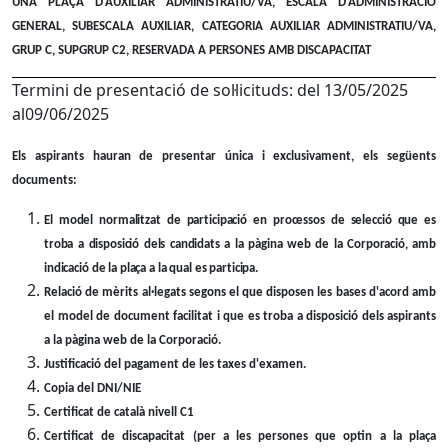
UNA PLAÇA D'AUXILIAR ADMINISTRATIU/VA, ESCALA D'ADMINISTRACIÓ
GENERAL, SUBESCALA AUXILIAR, CATEGORIA AUXILIAR ADMINISTRATIU/VA,
GRUP C, SUPGRUP C2, RESERVADA A PERSONES AMB DISCAPACITAT
Termini de presentació de sol·licituds: del 13/05/2025
al09/06/2025
Els aspirants hauran de presentar única i exclusivament, els següents
documents:
El model normalitzat de participació en processos de selecció que es
troba a disposició dels candidats a la pàgina web de la Corporació, amb
indicació de la plaça a la qual es participa.
Relació de mèrits al·legats segons el que disposen les bases d'acord amb
el model de document facilitat i que es troba a disposició dels aspirants
a la pàgina web de la Corporació.
Justificació del pagament de les taxes d'examen.
Copia del DNI/NIE
Certificat de català nivell C1
Certificat de discapacitat (per a les persones que optin a la plaça