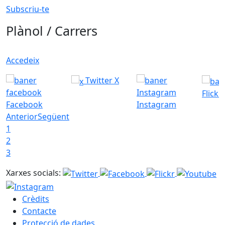
Subscriu-te
Plànol / Carrers
Accedeix
Twitter X
Flickr
Facebook
Instagram
Anterior
Següent
1
2
3
Xarxes socials:
Crèdits
Contacte
Protecció de dades