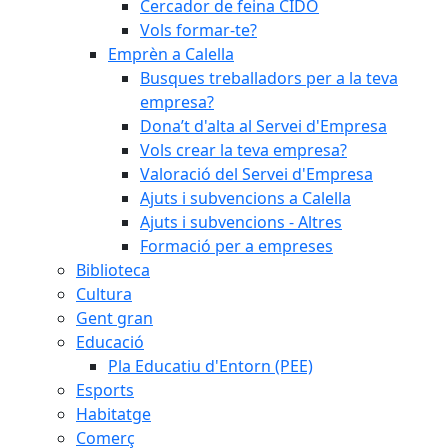
Cercador de feina CIDO
Vols formar-te?
Emprèn a Calella
Busques treballadors per a la teva
empresa?
Dona’t d'alta al Servei d'Empresa
Vols crear la teva empresa?
Valoració del Servei d'Empresa
Ajuts i subvencions a Calella
Ajuts i subvencions - Altres
Formació per a empreses
Biblioteca
Cultura
Gent gran
Educació
Pla Educatiu d'Entorn (PEE)
Esports
Habitatge
Comerç