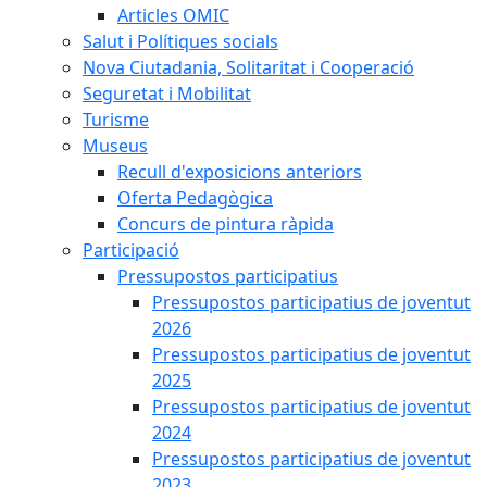
Articles OMIC
Salut i Polítiques socials
Nova Ciutadania, Solitaritat i Cooperació
Seguretat i Mobilitat
Turisme
Museus
Recull d'exposicions anteriors
Oferta Pedagògica
Concurs de pintura ràpida
Participació
Pressupostos participatius
Pressupostos participatius de joventut
2026
Pressupostos participatius de joventut
2025
Pressupostos participatius de joventut
2024
Pressupostos participatius de joventut
2023