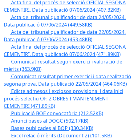
Acta final del procés de selecció OFICIAL SEGONA
CEMENTIRI. Data publicació 07/06/2024
(407.32KB)
Acta del tribunal qualificador de data 24/05/2024.
Data publicació 07/06/2024
(449.58KB)
Acta del tribunal qualificador de data 22/05/2024.
Data publicació 07/06/2024
(453.48KB)
Acta final del procés de selecció OFICIAL SEGONA
CEMENTIRI. Data publicació 07/06/2024
(471.89KB)
Comunicat resultat segon exercici i valoració de
mèrits
(363.9KB)
Comunicat resultat primer exercici i data realització
segona prova. Data publicació 22/05/2024
(464.06KB)
Edicte admesos i exclosos provisional i data inici
procés selectiu OF. 2 OBRES I MANTENIMENT
CEMENTIRI
(471.89KB)
Publicació BOE convocatòria
(212.52KB)
Anunci bases al DOGC
(502.17KB)
Bases publicades al BOP
(330.34KB)
Excel relació mèrits (Document 2)
(101.5KB)