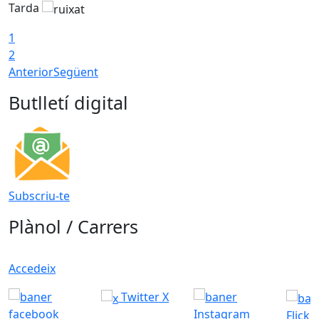
Tarda
1
2
Anterior
Següent
Butlletí digital
Subscriu-te
Plànol / Carrers
Accedeix
Twitter X
Flickr