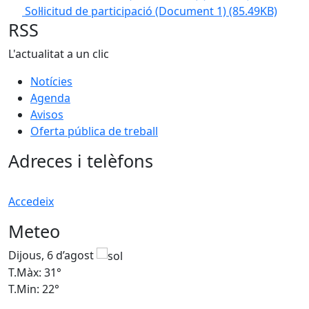
Sol·licitud de participació (Document 1)
(85.49KB)
RSS
L'actualitat a un clic
Notícies
Agenda
Avisos
Oferta pública de treball
Adreces i telèfons
Accedeix
Meteo
Dijous, 6 d’agost
D
T.Màx: 31°
T
T.Min: 22°
T