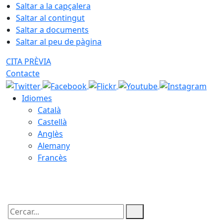
Saltar a la capçalera
Saltar al contingut
Saltar a documents
Saltar al peu de pàgina
CITA PRÈVIA
Contacte
Idiomes
Català
Castellà
Anglès
Alemany
Francès
06.08.2026 | 06:39
Cercar: