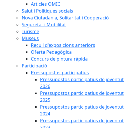
Articles OMIC
Salut i Polítiques socials
Nova Ciutadania, Solitaritat i Cooperació
Seguretat i Mobilitat
Turisme
Museus
Recull d'exposicions anteriors
Oferta Pedagògica
Concurs de pintura ràpida
Participació
Pressupostos participatius
Pressupostos participatius de joventut
2026
Pressupostos participatius de joventut
2025
Pressupostos participatius de joventut
2024
Pressupostos participatius de joventut
2023