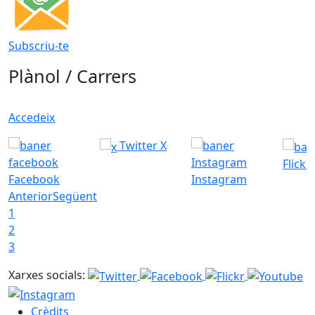
Subscriu-te
Plànol / Carrers
Accedeix
Twitter X
Flickr
Facebook
Instagram
Anterior
Següent
1
2
3
Xarxes socials:
Crèdits