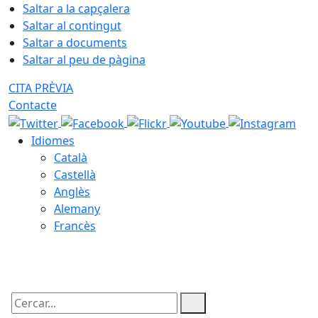
Saltar a la capçalera
Saltar al contingut
Saltar a documents
Saltar al peu de pàgina
CITA PRÈVIA
Contacte
Idiomes
Català
Castellà
Anglès
Alemany
Francès
10.08.2026 | 10:10
Cercar: