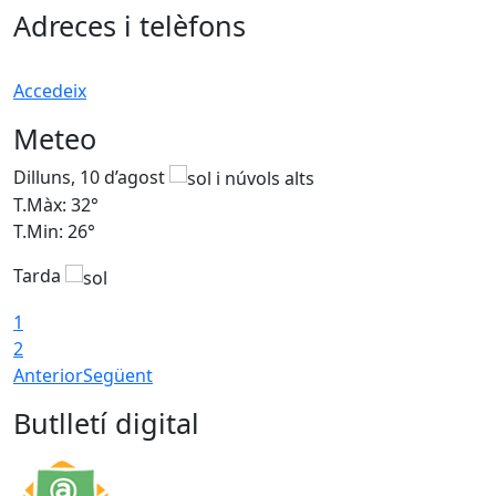
Adreces i telèfons
Accedeix
Meteo
Dilluns, 10 d’agost
D
T.Màx: 32°
T
T.Min: 26°
T
Tarda
T
1
2
Anterior
Següent
Butlletí digital