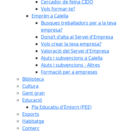
Cercador de feina CIDO
Vols formar-te?
Emprèn a Calella
Busques treballadors per a la teva
empresa?
Dona’t d'alta al Servei d'Empresa
Vols crear la teva empresa?
Valoració del Servei d'Empresa
Ajuts i subvencions a Calella
Ajuts i subvencions - Altres
Formació per a empreses
Biblioteca
Cultura
Gent gran
Educació
Pla Educatiu d'Entorn (PEE)
Esports
Habitatge
Comerç