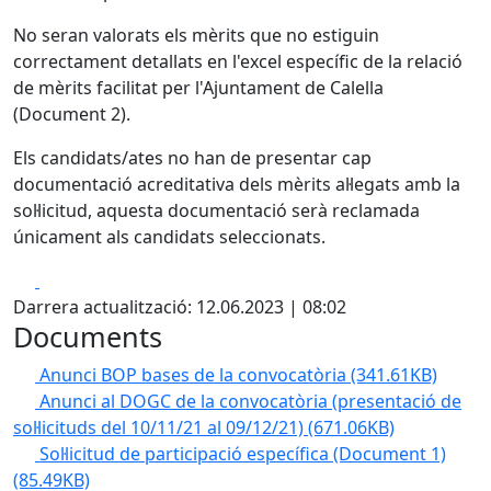
No seran valorats els mèrits que no estiguin
correctament detallats en l'excel específic de la relació
de mèrits facilitat per l'Ajuntament de Calella
(Document 2).
Els candidats/ates no han de presentar cap
documentació acreditativa dels mèrits al·legats amb la
sol·licitud, aquesta documentació serà reclamada
únicament als candidats seleccionats.
Facebook
X
Darrera actualització: 12.06.2023 | 08:02
Documents
Anunci BOP bases de la convocatòria
(341.61KB)
Anunci al DOGC de la convocatòria (presentació de
sol·licituds del 10/11/21 al 09/12/21)
(671.06KB)
Sol·licitud de participació específica (Document 1)
(85.49KB)