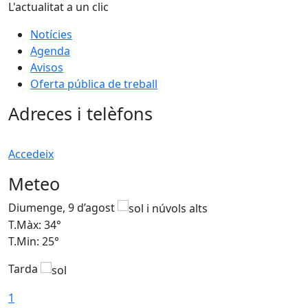
L'actualitat a un clic
Notícies
Agenda
Avisos
Oferta pública de treball
Adreces i telèfons
Accedeix
Meteo
Diumenge, 9 d’agost
D
T.Màx: 34°
T
T.Min: 25°
T
Tarda
T
1