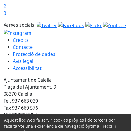
2
3
Xarxes socials:
Crèdits
Contacte
Protecció de dades
Avís legal
Accessibilitat
Ajuntament de Calella
Plaça de l'Ajuntament, 9
08370 Calella
Tel. 937 663 030
Fax 937 660 576
NIF P0803500H
Aquest lloc web fa servir cookies pròpies i de tercers per
Amb la col·laboració de:
facilitar-te una experiència de navegació òptima i recollir