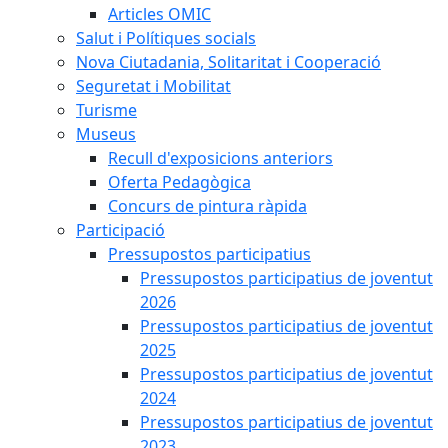
Articles OMIC
Salut i Polítiques socials
Nova Ciutadania, Solitaritat i Cooperació
Seguretat i Mobilitat
Turisme
Museus
Recull d'exposicions anteriors
Oferta Pedagògica
Concurs de pintura ràpida
Participació
Pressupostos participatius
Pressupostos participatius de joventut
2026
Pressupostos participatius de joventut
2025
Pressupostos participatius de joventut
2024
Pressupostos participatius de joventut
2023