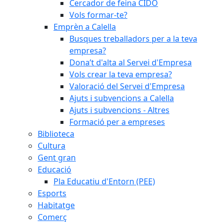
Cercador de feina CIDO
Vols formar-te?
Emprèn a Calella
Busques treballadors per a la teva
empresa?
Dona’t d'alta al Servei d'Empresa
Vols crear la teva empresa?
Valoració del Servei d'Empresa
Ajuts i subvencions a Calella
Ajuts i subvencions - Altres
Formació per a empreses
Biblioteca
Cultura
Gent gran
Educació
Pla Educatiu d'Entorn (PEE)
Esports
Habitatge
Comerç