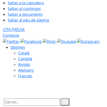
Saltar a la capçalera
Saltar al contingut
Saltar a documents
Saltar al peu de pàgina
CITA PRÈVIA
Contacte
Idiomes
Català
Castellà
Anglès
Alemany
Francès
08.08.2026 | 17:47
Cercar: