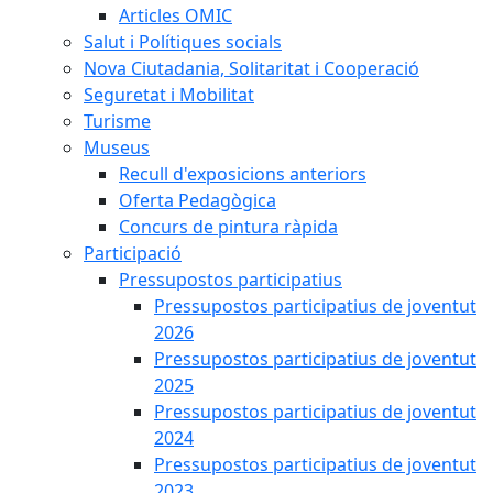
Articles OMIC
Salut i Polítiques socials
Nova Ciutadania, Solitaritat i Cooperació
Seguretat i Mobilitat
Turisme
Museus
Recull d'exposicions anteriors
Oferta Pedagògica
Concurs de pintura ràpida
Participació
Pressupostos participatius
Pressupostos participatius de joventut
2026
Pressupostos participatius de joventut
2025
Pressupostos participatius de joventut
2024
Pressupostos participatius de joventut
2023