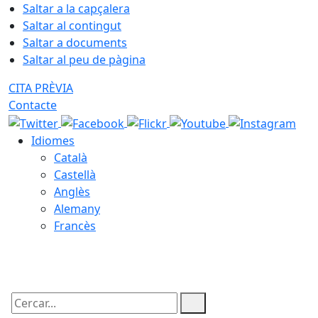
Saltar a la capçalera
Saltar al contingut
Saltar a documents
Saltar al peu de pàgina
CITA PRÈVIA
Contacte
Idiomes
Català
Castellà
Anglès
Alemany
Francès
08.08.2026 | 11:52
Cercar: