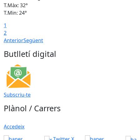
T.Màx: 32°
T
T.Min: 24°
T
1
2
Anterior
Següent
Butlletí digital
Subscriu-te
Plànol / Carrers
Accedeix
Twitter X