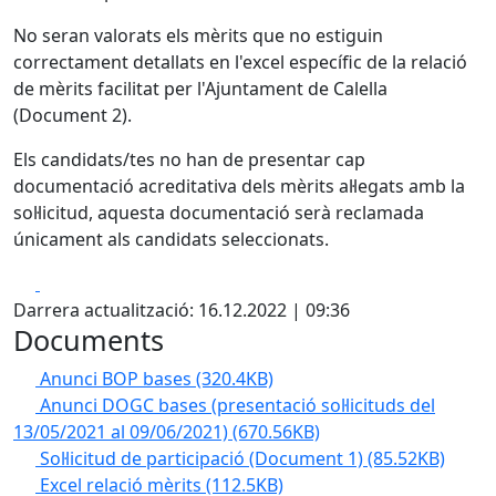
No seran valorats els mèrits que no estiguin
correctament detallats en l'excel específic de la relació
de mèrits facilitat per l'Ajuntament de Calella
(Document 2).
Els candidats/tes no han de presentar cap
documentació acreditativa dels mèrits al·legats amb la
sol·licitud, aquesta documentació serà reclamada
únicament als candidats seleccionats.
Facebook
X
Darrera actualització: 16.12.2022 | 09:36
Documents
Anunci BOP bases
(320.4KB)
Anunci DOGC bases (presentació sol·licituds del
13/05/2021 al 09/06/2021)
(670.56KB)
Sol·licitud de participació (Document 1)
(85.52KB)
Excel relació mèrits
(112.5KB)