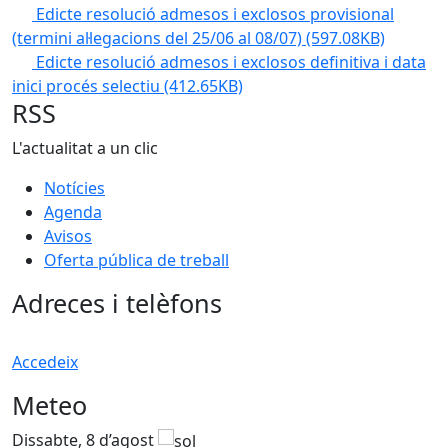
Edicte resolució admesos i exclosos provisional
(termini al·legacions del 25/06 al 08/07)
(597.08KB)
Edicte resolució admesos i exclosos definitiva i data
inici procés selectiu
(412.65KB)
RSS
L'actualitat a un clic
Notícies
Agenda
Avisos
Oferta pública de treball
Adreces i telèfons
Accedeix
Meteo
Dissabte, 8 d’agost
D