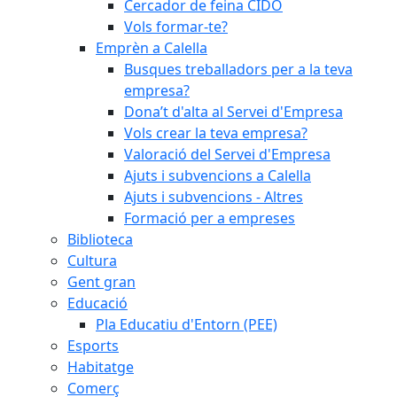
Cercador de feina CIDO
Vols formar-te?
Emprèn a Calella
Busques treballadors per a la teva
empresa?
Dona’t d'alta al Servei d'Empresa
Vols crear la teva empresa?
Valoració del Servei d'Empresa
Ajuts i subvencions a Calella
Ajuts i subvencions - Altres
Formació per a empreses
Biblioteca
Cultura
Gent gran
Educació
Pla Educatiu d'Entorn (PEE)
Esports
Habitatge
Comerç