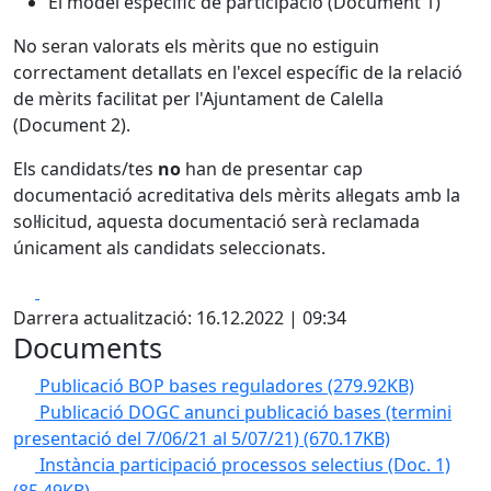
El model específic de participació (Document 1)
No seran valorats els mèrits que no estiguin
correctament detallats en l'excel específic de la relació
de mèrits facilitat per l'Ajuntament de Calella
(Document 2).
Els candidats/tes
no
han de presentar cap
documentació acreditativa dels mèrits al·legats amb la
sol·licitud, aquesta documentació serà reclamada
únicament als candidats seleccionats.
Facebook
X
Darrera actualització: 16.12.2022 | 09:34
Documents
Publicació BOP bases reguladores
(279.92KB)
Publicació DOGC anunci publicació bases (termini
presentació del 7/06/21 al 5/07/21)
(670.17KB)
Instància participació processos selectius (Doc. 1)
(85.49KB)