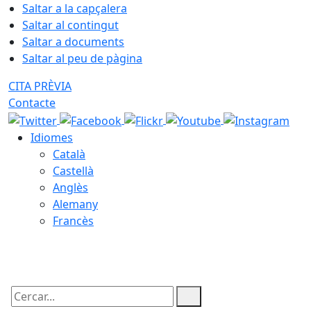
Saltar a la capçalera
Saltar al contingut
Saltar a documents
Saltar al peu de pàgina
CITA PRÈVIA
Contacte
Idiomes
Català
Castellà
Anglès
Alemany
Francès
09.08.2026 | 03:01
Cercar: