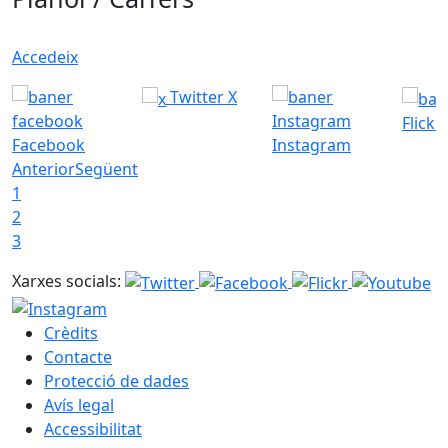
Accedeix
Twitter X
Flickr
Facebook
Instagram
Anterior
Següent
1
2
3
Xarxes socials:
Crèdits
Contacte
Protecció de dades
Avís legal
Accessibilitat