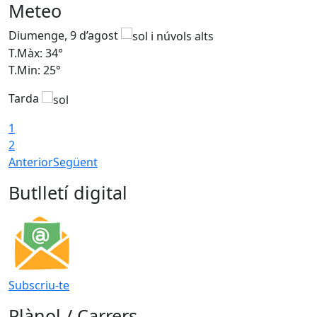
Meteo
Diumenge, 9 d’agost
D
T.Màx: 34°
T
T.Min: 25°
T
Tarda
T
1
2
Anterior
Següent
Butlletí digital
Subscriu-te
Plànol / Carrers