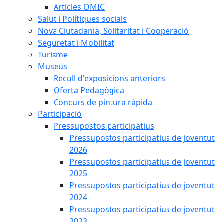
Articles OMIC
Salut i Polítiques socials
Nova Ciutadania, Solitaritat i Cooperació
Seguretat i Mobilitat
Turisme
Museus
Recull d'exposicions anteriors
Oferta Pedagògica
Concurs de pintura ràpida
Participació
Pressupostos participatius
Pressupostos participatius de joventut
2026
Pressupostos participatius de joventut
2025
Pressupostos participatius de joventut
2024
Pressupostos participatius de joventut
2023