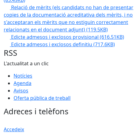
Relació de mèrits (els candidats no han de presentar
copies de la documentació acreditativa dels mèrits, i no
s'acceptaran els mèrits que no estiguin correctament
relacionats en el document adjunt)
(119.5KB)
Edicte admesos i exclosos provisional
(616.51KB)
Edicte admesos i exclosos definitiu
(717.6KB)
RSS
L'actualitat a un clic
Notícies
Agenda
Avisos
Oferta pública de treball
Adreces i telèfons
Accedeix