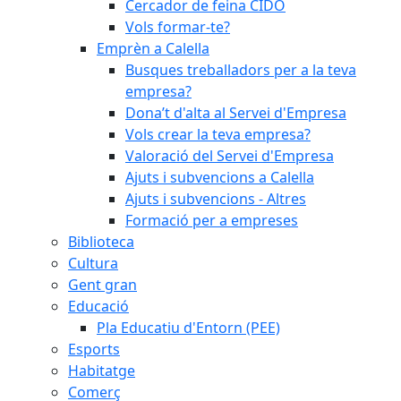
Cercador de feina CIDO
Vols formar-te?
Emprèn a Calella
Busques treballadors per a la teva
empresa?
Dona’t d'alta al Servei d'Empresa
Vols crear la teva empresa?
Valoració del Servei d'Empresa
Ajuts i subvencions a Calella
Ajuts i subvencions - Altres
Formació per a empreses
Biblioteca
Cultura
Gent gran
Educació
Pla Educatiu d'Entorn (PEE)
Esports
Habitatge
Comerç