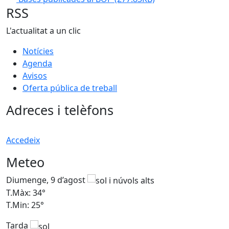
RSS
L'actualitat a un clic
Notícies
Agenda
Avisos
Oferta pública de treball
Adreces i telèfons
Accedeix
Meteo
Diumenge, 9 d’agost
D
T.Màx: 34°
T
T.Min: 25°
T
Tarda
T