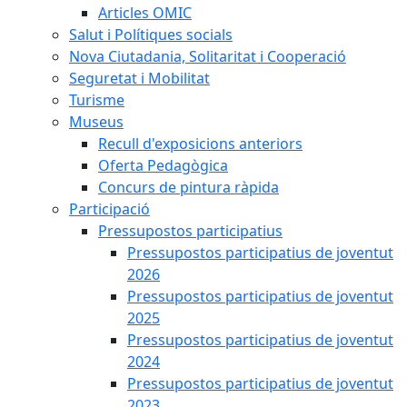
Articles OMIC
Salut i Polítiques socials
Nova Ciutadania, Solitaritat i Cooperació
Seguretat i Mobilitat
Turisme
Museus
Recull d'exposicions anteriors
Oferta Pedagògica
Concurs de pintura ràpida
Participació
Pressupostos participatius
Pressupostos participatius de joventut
2026
Pressupostos participatius de joventut
2025
Pressupostos participatius de joventut
2024
Pressupostos participatius de joventut
2023