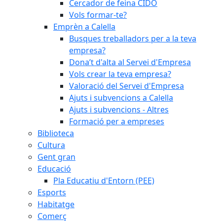
Cercador de feina CIDO
Vols formar-te?
Emprèn a Calella
Busques treballadors per a la teva
empresa?
Dona’t d'alta al Servei d'Empresa
Vols crear la teva empresa?
Valoració del Servei d'Empresa
Ajuts i subvencions a Calella
Ajuts i subvencions - Altres
Formació per a empreses
Biblioteca
Cultura
Gent gran
Educació
Pla Educatiu d'Entorn (PEE)
Esports
Habitatge
Comerç