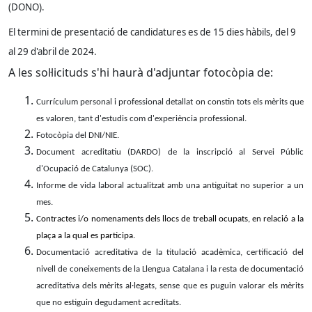
(DONO).
El termini de presentació de candidatures es de 15 dies hàbils, del 9
al 29 d'abril de 2024.
A les sol·licituds s'hi haurà d'adjuntar fotocòpia de:
Currículum personal i professional detallat on constin tots els mèrits que
es valoren, tant d'estudis com d'experiència professional.
Fotocòpia del DNI/NIE.
Document acreditatiu (DARDO) de la inscripció al Servei Públic
d'Ocupació de Catalunya (SOC).
Informe de vida laboral actualitzat amb una antiguitat no superior a un
mes.
Contractes i/o nomenaments dels llocs de treball ocupats, en relació a la
plaça a la qual es participa.
Documentació acreditativa de la titulació acadèmica, certificació del
nivell de coneixements de la Llengua Catalana i la resta de documentació
acreditativa dels mèrits al·legats, sense que es puguin valorar els mèrits
que no estiguin degudament acreditats.