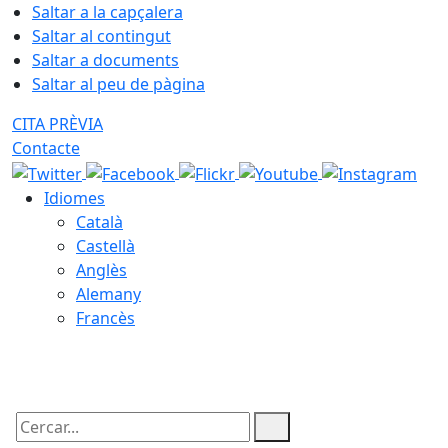
Saltar a la capçalera
Saltar al contingut
Saltar a documents
Saltar al peu de pàgina
CITA PRÈVIA
Contacte
Idiomes
Català
Castellà
Anglès
Alemany
Francès
08.08.2026 | 15:07
Cercar: