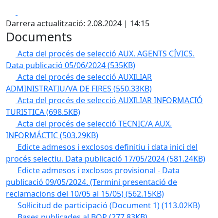
Facebook
X
Darrera actualització: 2.08.2024 | 14:15
Documents
Acta del procés de selecció AUX. AGENTS CÍVICS.
Data publicació 05/06/2024
(535KB)
Acta del procés de selecció AUXILIAR
ADMINISTRATIU/VA DE FIRES
(550.33KB)
Acta del procés de selecció AUXILIAR INFORMACIÓ
TURISTICA
(698.5KB)
Acta del procés de selecció TECNIC/A AUX.
INFORMÁCTIC
(503.29KB)
Edicte admesos i exclosos definitiu i data inici del
procés selectiu. Data publicació 17/05/2024
(581.24KB)
Edicte admesos i exclosos provisional - Data
publicació 09/05/2024. (Termini presentació de
reclamacions del 10/05 al 15/05)
(562.15KB)
Sol·licitud de participació (Document 1)
(113.02KB)
Bases publicades al BOP
(277.83KB)