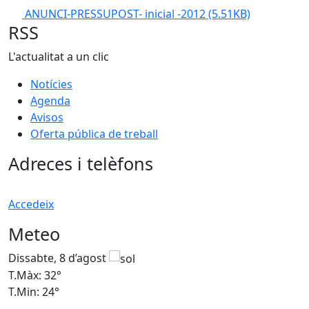
ANUNCI-PRESSUPOST- inicial -2012
(5.51KB)
RSS
L'actualitat a un clic
Notícies
Agenda
Avisos
Oferta pública de treball
Adreces i telèfons
Accedeix
Meteo
Dissabte, 8 d’agost
D
T.Màx: 32°
T
T.Min: 24°
T