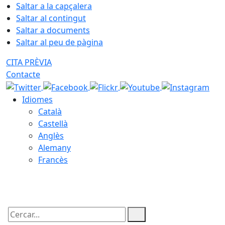
Saltar a la capçalera
Saltar al contingut
Saltar a documents
Saltar al peu de pàgina
CITA PRÈVIA
Contacte
Idiomes
Català
Castellà
Anglès
Alemany
Francès
07.08.2026 | 23:16
Cercar: