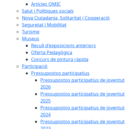
Articles OMIC
Salut i Polítiques socials
Nova Ciutadania, Solitaritat i Cooperació
Seguretat i Mobilitat
Turisme
Museus
Recull d'exposicions anteriors
Oferta Pedagògica
Concurs de pintura ràpida
Participació
Pressupostos participatius
Pressupostos participatius de joventut
2026
Pressupostos participatius de joventut
2025
Pressupostos participatius de joventut
2024
Pressupostos participatius de joventut
2023