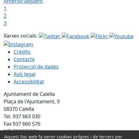
Anterior
Següent
1
2
3
Xarxes socials:
Crèdits
Contacte
Protecció de dades
Avís legal
Accessibilitat
Ajuntament de Calella
Plaça de l'Ajuntament, 9
08370 Calella
Tel. 937 663 030
Fax 937 660 576
NIF P0803500H
Aquest lloc web fa servir cookies pròpies i de tercers per