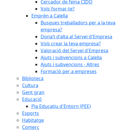
Cercador de feina CIDO
Vols formar-te?
Emprèn a Calella
Busques treballadors per a la teva
empresa?
Dona’t d'alta al Servei d'Empresa
Vols crear la teva empresa?
Valoració del Servei d'Empresa
Ajuts i subvencions a Calella
Ajuts i subvencions - Altres
Formació per a empreses
Biblioteca
Cultura
Gent gran
Educació
Pla Educatiu d'Entorn (PEE)
Esports
Habitatge
Comerç