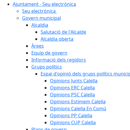
Ajuntament - Seu electrònica
Seu electrònica
Govern municipal
Alcaldia
Salutació de l'Alcalde
Alcaldia oberta
Àrees
Equip de govern
Informació dels regidors
Grups polítics
Espai d'opinió dels grups polítics munici
Opinions Junts Calella
Opinions ERC Calella
Opinions PSC Calella
Opinions Estimem Calella
Opinions Calella En Comú
Opinions PP Calella
Opinions CUP Calella
Plans de govern