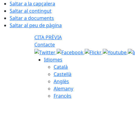
Saltar a la capçalera
Saltar al contingut
Saltar a documents
Saltar al peu de pàgina
CITA PRÈVIA
Contacte
Idiomes
Català
Castellà
Anglès
Alemany
Francès
07.08.2026 | 23:24