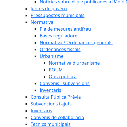
Notícies sobre el ple publicades a Ràdio C
Juntes de govern
Pressupostos municipals
Normativa
Pla de mesures antifrau
Bases reguladores
Normativa / Ordenances generals
Ordenances fiscals
Urbanisme
Normativa d'urbanisme
POUM
Obra pública
Convenis i subvencions
Inventaris
Consulta Pública Prèvia
Subvencions i ajuts
Inventaris
Convenis de col·laboració
Tècnics municipals