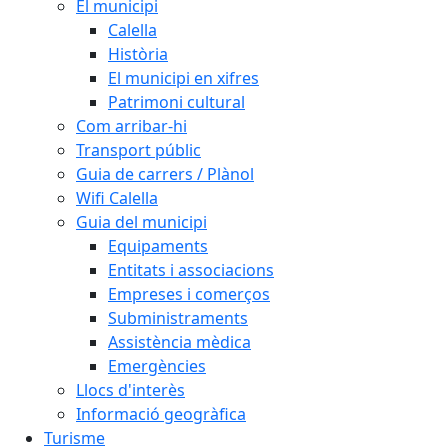
El municipi
Calella
Història
El municipi en xifres
Patrimoni cultural
Com arribar-hi
Transport públic
Guia de carrers / Plànol
Wifi Calella
Guia del municipi
Equipaments
Entitats i associacions
Empreses i comerços
Subministraments
Assistència mèdica
Emergències
Llocs d'interès
Informació geogràfica
Turisme