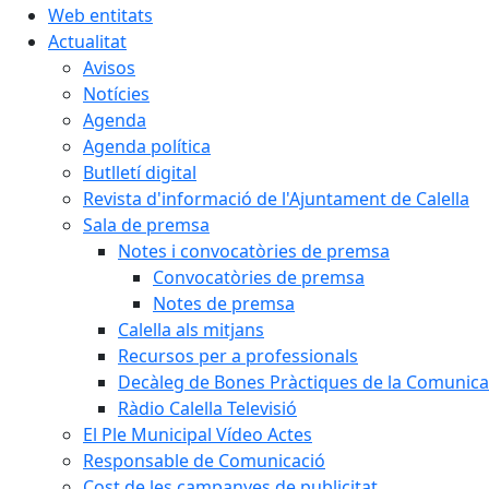
Web entitats
Actualitat
Avisos
Notícies
Agenda
Agenda política
Butlletí digital
Revista d'informació de l'Ajuntament de Calella
Sala de premsa
Notes i convocatòries de premsa
Convocatòries de premsa
Notes de premsa
Calella als mitjans
Recursos per a professionals
Decàleg de Bones Pràctiques de la Comunicac
Ràdio Calella Televisió
El Ple Municipal Vídeo Actes
Responsable de Comunicació
Cost de les campanyes de publicitat