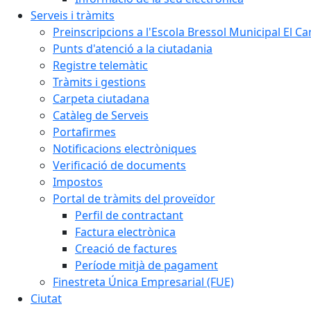
Serveis i tràmits
Preinscripcions a l'Escola Bressol Municipal El Ca
Punts d'atenció a la ciutadania
Registre telemàtic
Tràmits i gestions
Carpeta ciutadana
Catàleg de Serveis
Portafirmes
Notificacions electròniques
Verificació de documents
Impostos
Portal de tràmits del proveïdor
Perfil de contractant
Factura electrònica
Creació de factures
Període mitjà de pagament
Finestreta Única Empresarial (FUE)
Ciutat