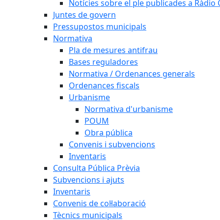
Notícies sobre el ple publicades a Ràdio C
Juntes de govern
Pressupostos municipals
Normativa
Pla de mesures antifrau
Bases reguladores
Normativa / Ordenances generals
Ordenances fiscals
Urbanisme
Normativa d'urbanisme
POUM
Obra pública
Convenis i subvencions
Inventaris
Consulta Pública Prèvia
Subvencions i ajuts
Inventaris
Convenis de col·laboració
Tècnics municipals