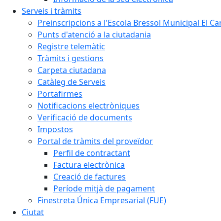
Serveis i tràmits
Preinscripcions a l'Escola Bressol Municipal El Ca
Punts d'atenció a la ciutadania
Registre telemàtic
Tràmits i gestions
Carpeta ciutadana
Catàleg de Serveis
Portafirmes
Notificacions electròniques
Verificació de documents
Impostos
Portal de tràmits del proveïdor
Perfil de contractant
Factura electrònica
Creació de factures
Període mitjà de pagament
Finestreta Única Empresarial (FUE)
Ciutat