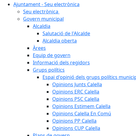
Ajuntament - Seu electrònica
Seu electrònica
Govern municipal
Alcaldia
Salutació de l'Alcalde
Alcaldia oberta
Àrees
Equip de govern
Informació dels regidors
Grups polítics
Espai d'opinió dels grups polítics munici
Opinions Junts Calella
Opinions ERC Calella
Opinions PSC Calella
Opinions Estimem Calella
Opinions Calella En Comú
Opinions PP Calella
Opinions CUP Calella
Plans de govern