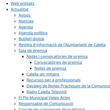
Web entitats
Actualitat
Avisos
Notícies
Agenda
Agenda política
Butlletí digital
Revista d'informació de l'Ajuntament de Calella
Sala de premsa
Notes i convocatòries de premsa
Convocatòries de premsa
Notes de premsa
Calella als mitjans
Recursos per a professionals
Decàleg de Bones Pràctiques de la Comunicac
Ràdio Calella Televisió
El Ple Municipal Vídeo Actes
Responsable de Comunicació
Cost de les campanyes de publicitat