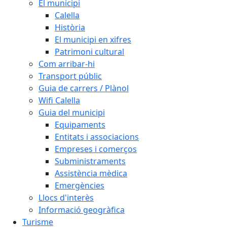
El municipi
Calella
Història
El municipi en xifres
Patrimoni cultural
Com arribar-hi
Transport públic
Guia de carrers / Plànol
Wifi Calella
Guia del municipi
Equipaments
Entitats i associacions
Empreses i comerços
Subministraments
Assistència mèdica
Emergències
Llocs d'interès
Informació geogràfica
Turisme