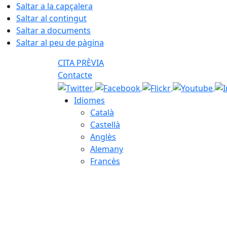
Saltar a la capçalera
Saltar al contingut
Saltar a documents
Saltar al peu de pàgina
CITA PRÈVIA
Contacte
Idiomes
Català
Castellà
Anglès
Alemany
Francès
07.08.2026 | 10:45