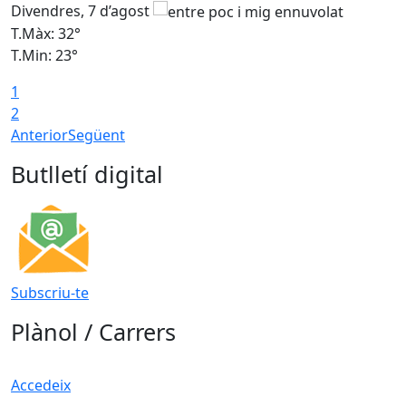
Divendres, 7 d’agost
D
T.Màx: 32°
T
T.Min: 23°
T
1
2
Anterior
Següent
Butlletí digital
Subscriu-te
Plànol / Carrers
Accedeix