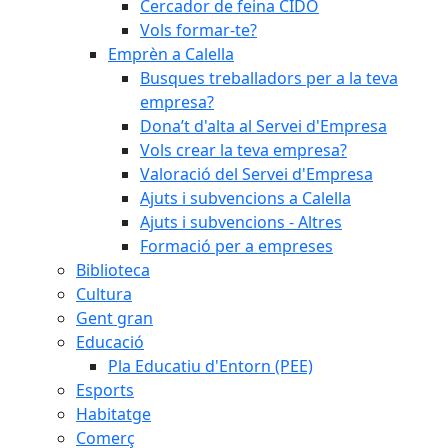
Cercador de feina CIDO
Vols formar-te?
Emprèn a Calella
Busques treballadors per a la teva
empresa?
Dona’t d'alta al Servei d'Empresa
Vols crear la teva empresa?
Valoració del Servei d'Empresa
Ajuts i subvencions a Calella
Ajuts i subvencions - Altres
Formació per a empreses
Biblioteca
Cultura
Gent gran
Educació
Pla Educatiu d'Entorn (PEE)
Esports
Habitatge
Comerç