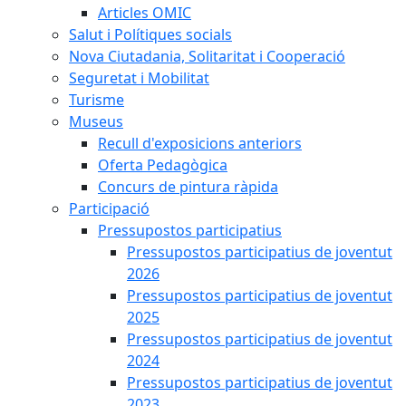
Articles OMIC
Salut i Polítiques socials
Nova Ciutadania, Solitaritat i Cooperació
Seguretat i Mobilitat
Turisme
Museus
Recull d'exposicions anteriors
Oferta Pedagògica
Concurs de pintura ràpida
Participació
Pressupostos participatius
Pressupostos participatius de joventut
2026
Pressupostos participatius de joventut
2025
Pressupostos participatius de joventut
2024
Pressupostos participatius de joventut
2023