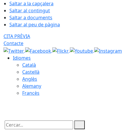
Saltar a la capçalera
Saltar al contingut
Saltar a documents
Saltar al peu de pàgina
CITA PRÈVIA
Contacte
Idiomes
Català
Castellà
Anglès
Alemany
Francès
07.08.2026 | 09:43
Cercar: