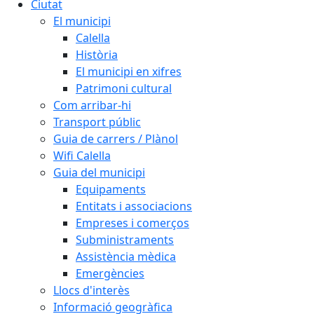
Ciutat
El municipi
Calella
Història
El municipi en xifres
Patrimoni cultural
Com arribar-hi
Transport públic
Guia de carrers / Plànol
Wifi Calella
Guia del municipi
Equipaments
Entitats i associacions
Empreses i comerços
Subministraments
Assistència mèdica
Emergències
Llocs d'interès
Informació geogràfica