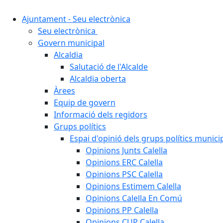
Ajuntament - Seu electrònica
Seu electrònica
Govern municipal
Alcaldia
Salutació de l'Alcalde
Alcaldia oberta
Àrees
Equip de govern
Informació dels regidors
Grups polítics
Espai d'opinió dels grups polítics munici
Opinions Junts Calella
Opinions ERC Calella
Opinions PSC Calella
Opinions Estimem Calella
Opinions Calella En Comú
Opinions PP Calella
Opinions CUP Calella