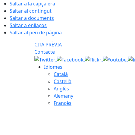
Saltar a la capçalera
Saltar al contingut
Saltar a documents
Saltar a enllaços
Saltar al peu de pàgina
CITA PRÈVIA
Contacte
Idiomes
Català
Castellà
Anglès
Alemany
Francès
09.08.2026 | 07:38