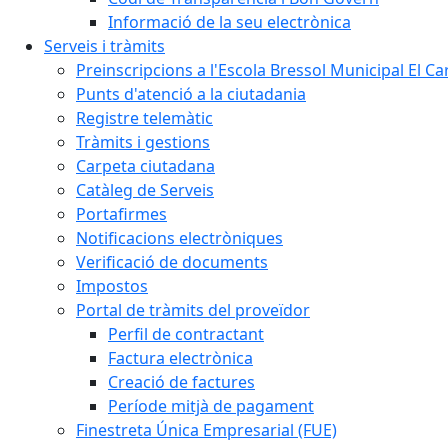
Informació de la seu electrònica
Serveis i tràmits
Preinscripcions a l'Escola Bressol Municipal El Ca
Punts d'atenció a la ciutadania
Registre telemàtic
Tràmits i gestions
Carpeta ciutadana
Catàleg de Serveis
Portafirmes
Notificacions electròniques
Verificació de documents
Impostos
Portal de tràmits del proveïdor
Perfil de contractant
Factura electrònica
Creació de factures
Període mitjà de pagament
Finestreta Única Empresarial (FUE)