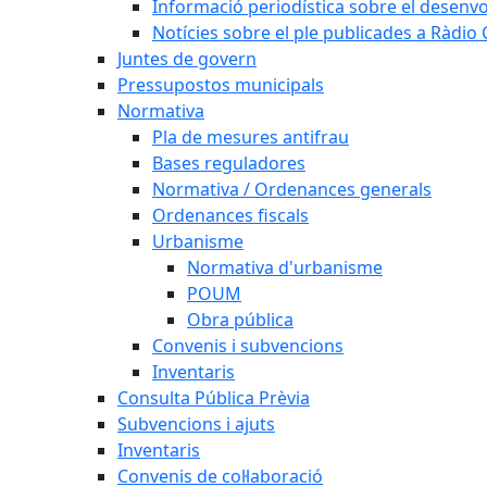
Informació periodística sobre el desenv
Notícies sobre el ple publicades a Ràdio C
Juntes de govern
Pressupostos municipals
Normativa
Pla de mesures antifrau
Bases reguladores
Normativa / Ordenances generals
Ordenances fiscals
Urbanisme
Normativa d'urbanisme
POUM
Obra pública
Convenis i subvencions
Inventaris
Consulta Pública Prèvia
Subvencions i ajuts
Inventaris
Convenis de col·laboració