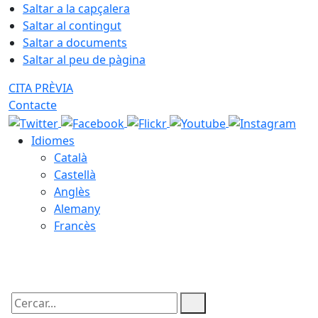
Saltar a la capçalera
Saltar al contingut
Saltar a documents
Saltar al peu de pàgina
CITA PRÈVIA
Contacte
Idiomes
Català
Castellà
Anglès
Alemany
Francès
06.08.2026 | 16:31
Cercar: