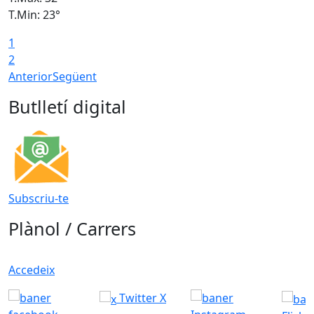
T.Min: 23°
T
1
2
Anterior
Següent
Butlletí digital
Subscriu-te
Plànol / Carrers
Accedeix
Twitter X