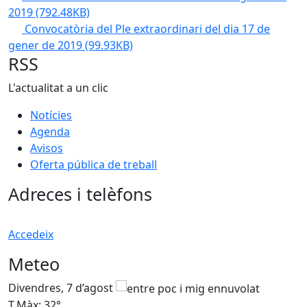
2019
(792.48KB)
Convocatòria del Ple extraordinari del dia 17 de
gener de 2019
(99.93KB)
RSS
L'actualitat a un clic
Notícies
Agenda
Avisos
Oferta pública de treball
Adreces i telèfons
Accedeix
Meteo
Divendres, 7 d’agost
D
T.Màx: 32°
T