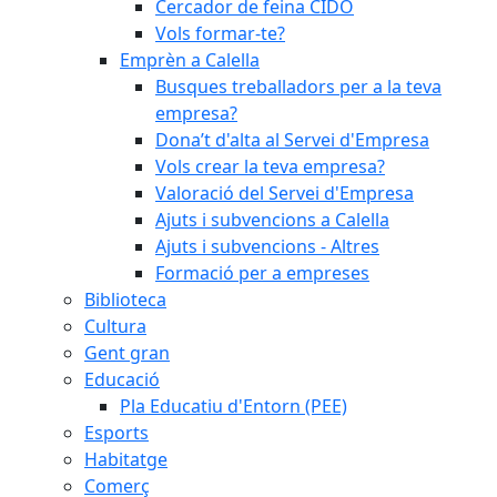
Cercador de feina CIDO
Vols formar-te?
Emprèn a Calella
Busques treballadors per a la teva
empresa?
Dona’t d'alta al Servei d'Empresa
Vols crear la teva empresa?
Valoració del Servei d'Empresa
Ajuts i subvencions a Calella
Ajuts i subvencions - Altres
Formació per a empreses
Biblioteca
Cultura
Gent gran
Educació
Pla Educatiu d'Entorn (PEE)
Esports
Habitatge
Comerç