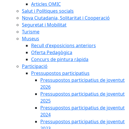
Articles OMIC
Salut i Polítiques socials
Nova Ciutadania, Solitaritat i Cooperació
Seguretat i Mobilitat
Turisme
Museus
Recull d'exposicions anteriors
Oferta Pedagògica
Concurs de pintura ràpida
Participació
Pressupostos participatius
Pressupostos participatius de joventut
2026
Pressupostos participatius de joventut
2025
Pressupostos participatius de joventut
2024
Pressupostos participatius de joventut
2023