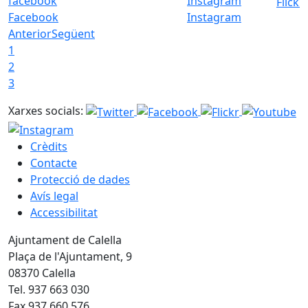
Flickr
Facebook
Instagram
Anterior
Següent
1
2
3
Xarxes socials:
Crèdits
Contacte
Protecció de dades
Avís legal
Accessibilitat
Ajuntament de Calella
Plaça de l'Ajuntament, 9
08370 Calella
Tel. 937 663 030
Fax 937 660 576